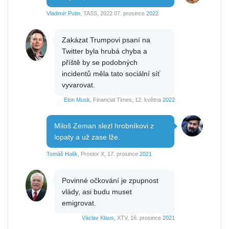
Vladimír Putin
, TASS, 2022 07. prosince
2022
Zakázat Trumpovi psaní na
Twitter byla hrubá chyba a
příště by se podobných
incidentů měla tato sociální síť
vyvarovat.
Elon Musk
, Financial Times, 12. května
2022
Miloš Zeman slezl hrobníkovi z
lopaty a už zase lže.
Tomáš Halík
, Prostor X, 17. prosince
2021
Povinné očkování je zpupnost
vlády, asi budu muset
emigrovat.
Václav Klaus
, XTV, 16. prosince
2021