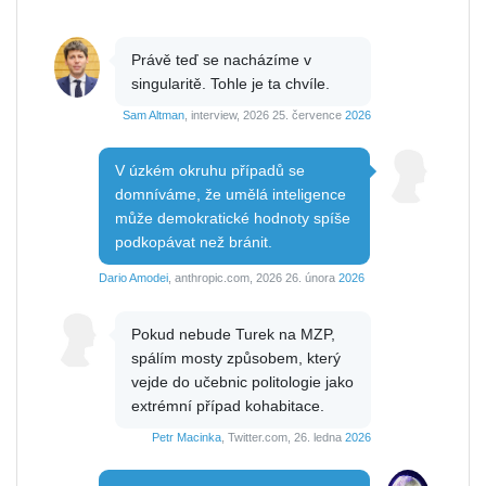
Právě teď se nacházíme v
singularitě. Tohle je ta chvíle.
Sam Altman
, interview, 2026 25. července
2026
V úzkém okruhu případů se
domníváme, že umělá inteligence
může demokratické hodnoty spíše
podkopávat než bránit.
Dario Amodei
, anthropic.com, 2026 26. února
2026
Pokud nebude Turek na MZP,
spálím mosty způsobem, který
vejde do učebnic politologie jako
extrémní případ kohabitace.
Petr Macinka
, Twitter.com, 26. ledna
2026