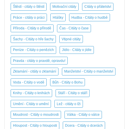
Štěstí - citáty o štěstí
Motivační citáty
Citáty o přátelství
Práce - citáty o práci
Hlášky
Hudba - Citáty o hudbě
Příroda - Citáty o přírodě
Čas - Citáty o čase
Šachy - Citáty o hře šachy
Vtipné citáty
Peníze - Citáty o penězích
Jídlo - Citáty o jídle
Pravda - citáty o pravdě, opravdu!
Zklamání - citáty o zklamání
Manželství - Citáty o manželství
Voda - Citáty o vodě
Bůh - Citáty o Bohu
Knihy - Citáty o knihách
Stáří - Citáty o stáří
Umění - Citáty o umění
Lež - citáty o lži
Moudrost - Citáty o moudrosti
Válka - Citáty o válce
Hloupost - Citáty o hlouposti
Dcera - Citáty o dcerách