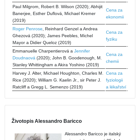
Paul Milgrom, Robert B. Wilson (2020); Abhijit
Cena za
Banerjee, Esther Duflová, Michael Kremer
ekonomii
(2019)
Roger Penrose
, Reinhard Genzel a Andrea
Cena za
Ghezová (2020); James Peebles, Michel
fyziku
Mayor a Didier Queloz (2019)
Emmanuelle Charpentierová a
Jennifer
Cena za
Doudnaová
(2020); John B. Goodenough, M.
chemii
Stanley Whittingham a Akira Yoshino (2019)
Harvey J. Alter, Michael Houghton, Charles M.
Cena za
Rice (2020); William G. Kaelin Jr., sir Peter J.
fyziologii
Ratcliff a Gregg L. Semenzo (2019)
a lékařství
Životopis Alessandro Baricco
Alessandro Baricco je italský