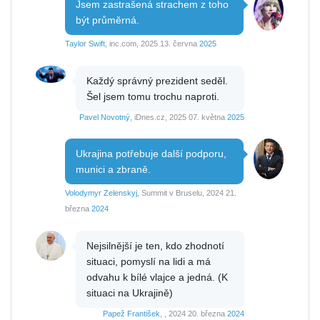
Jsem zastrašená strachem z toho
být průměrná.
Taylor Swift
, inc.com, 2025 13. června
2025
Každý správný prezident seděl.
Šel jsem tomu trochu naproti.
Pavel Novotný
, iDnes.cz, 2025 07. května
2025
Ukrajina potřebuje další podporu,
munici a zbraně.
Volodymyr Zelenskyj
, Summit v Bruselu, 2024 21.
března
2024
Nejsilnější je ten, kdo zhodnotí
situaci, pomyslí na lidi a má
odvahu k bílé vlajce a jedná. (K
situaci na Ukrajině)
Papež František
, , 2024 20. března
2024