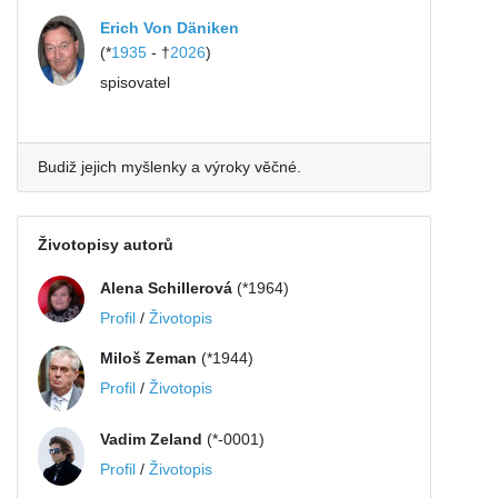
Erich Von Däniken
(*
1935
- †
2026
)
spisovatel
Budiž jejich myšlenky a výroky věčné.
Životopisy autorů
Alena Schillerová
(*1964)
Profil
/
Životopis
Miloš Zeman
(*1944)
Profil
/
Životopis
Vadim Zeland
(*-0001)
Profil
/
Životopis