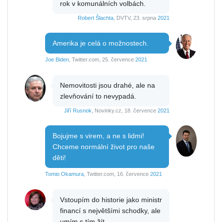
rok v komunálních volbách.
Robert Šlachta
, DVTV, 23. srpna
2021
Amerika je celá o možnostech.
Joe Biden
, Twitter.com, 25. července
2021
Nemovitosti jsou drahé, ale na
zlevňování to nevypadá.
Jiří Rusnok
, Novinky.cz, 18. července
2021
Bojujme s virem, a ne s lidmi!
Chceme normální život pro naše
děti!
Tomio Okamura
, Twitter.com, 16. července
2021
Vstoupím do historie jako ministr
financí s největšími schodky, ale
umím s tím žít.