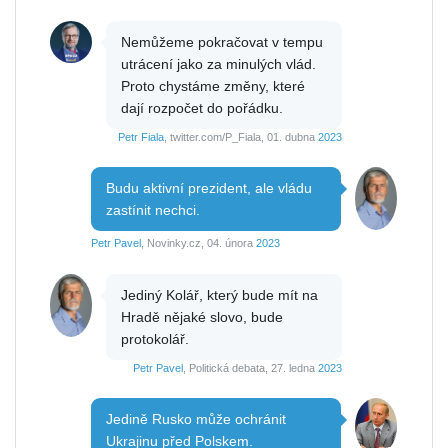
Nemůžeme pokračovat v tempu
utrácení jako za minulých vlád.
Proto chystáme změny, které
dají rozpočet do pořádku.
Petr Fiala
, twitter.com/P_Fiala, 01. dubna
2023
Budu aktivní prezident, ale vládu
zastínit nechci.
Petr Pavel
, Novinky.cz, 04. února
2023
Jediný Kolář, který bude mít na
Hradě nějaké slovo, bude
protokolář.
Petr Pavel
, Politická debata, 27. ledna
2023
Jedině Rusko může ochránit
Ukrajinu před Polskem.