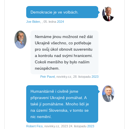
Demokracie je ve volbách.
Joe Biden
, , 05. ledna
2024
Nemáme jinou možnost než dát
Ukrajině všechno, co potřebuje
pro svůj úkol obnovit suverenitu
a kontrolu nad svými hranicemi.
Cokoli menšího by bylo naším
neúspěchem.
Petr Pavel
, novinky.cz, 28. listopadu
2023
Humanitárně i civilně jsme
připraveni Ukrajině pomáhat. A
také jí pomáháme. Mnoho lidí je
na území Slovenska, v tomto se
nic nemění.
Robert Fico
, novinky.cz, 2023 24. listopadu
2023