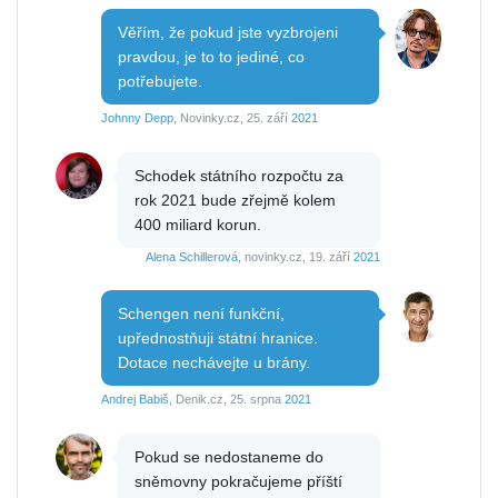
Věřím, že pokud jste vyzbrojeni
pravdou, je to to jediné, co
potřebujete.
Johnny Depp
, Novinky.cz, 25. září
2021
Schodek státního rozpočtu za
rok 2021 bude zřejmě kolem
400 miliard korun.
Alena Schillerová
, novinky.cz, 19. září
2021
Schengen není funkční,
upřednostňuji státní hranice.
Dotace nechávejte u brány.
Andrej Babiš
, Denik.cz, 25. srpna
2021
Pokud se nedostaneme do
sněmovny pokračujeme příští