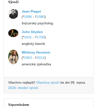
Výročí
Jean Piaget
(*
1896
- †
1980
)
švýcarský psycholog
John Dryden
(*
1631
- †
1700
)
anglický básník
Whitney Houston
(*
1963
- †
2012
)
americká zpěvačka
Všechno nejlepší!
Všechna výročí
ke dni 09. srpna
2026
:
dnešní výročí
Vzpomínáme