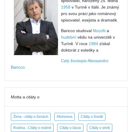
spisovatel, narozený 25. ledna
1958
v Turíně v Itálii. Je známý
pro svou práci jako románový
spisovatel, esejista a dramatik.
Baricco studoval
filozofii
a
hudební
vědu na univerzitě v
Turíně. V roce
1984
získal
doktorát z estetiky a
Celý životopis Alessandro
Baricco
Motta a citáty o
Žena - citáty o ženách
Aforismus
Citáty o životě
Rodina - Citáty o rodině
Citáty o lásce
Citáty o smrti