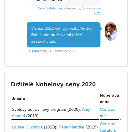
Alena Schillerová
, aktualne.cz, 12. července
2021
V roce 2021 vyhraje volby Andrej
Babiš, ale bude velmi těžké
sestavit vládu.
Jiří Paroubek
, , 11. července
2021
Držitelé Nobelovy ceny 2020
Nobelova
Jméno
cena
Světový potravinový program (2020);
Abiy
Cena za
Ahmed
(2019)
mír
Cena za
Louise Glücková
(2020);
Peter Handke
(2019)
literaturu