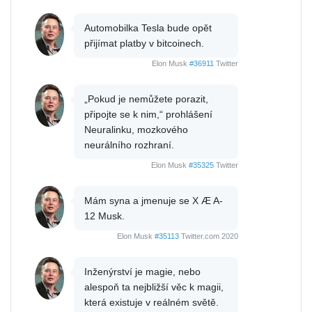
Automobilka Tesla bude opět
přijímat platby v bitcoinech.
Elon Musk
#36911
Twitter
„Pokud je nemůžete porazit,
připojte se k nim,“ prohlášení
Neuralinku, mozkového
neurálního rozhraní.
Elon Musk
#35325
Twitter
Mám syna a jmenuje se X Æ A-
12 Musk.
Elon Musk
#35113
Twitter.com 2020
Inženýrství je magie, nebo
alespoň ta nejbližší věc k magii,
která existuje v reálném světě.