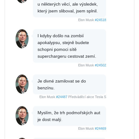
u některých věcí, ale výsledek,
který jsem sliboval, jsem splnil.
Elon Musk
#24518
I kdyby došlo na zombií
apokalypsu, stejně budete
schopni pomoci sítě
superchargeru cestovat zemí.
Elon Musk
#24502
Je divné zamilovat se do
benzínu.
Elon Musk
#24487
Předváděcí akce Tesla S
Myslím, že trh podmořských aut
je dost malý.
Elon Musk
#24469