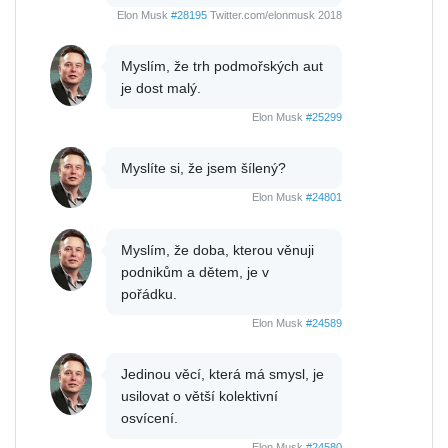
Elon Musk
#28195
Twitter.com/elonmusk 2018
Myslím, že trh podmořských aut
je dost malý.
Elon Musk
#25299
Myslíte si, že jsem šílený?
Elon Musk
#24801
Myslím, že doba, kterou věnuji
podnikům a dětem, je v
pořádku.
Elon Musk
#24589
Jedinou věcí, která má smysl, je
usilovat o větší kolektivní
osvícení.
Elon Musk
#24580