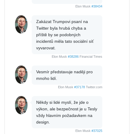
Elon Musk
#38434
Zakázat Trumpovi psaní na
Twitter byla hrubá chyba a
příště by se podobných
incidentů měla tato sociální síť
vyvarovat.
Elon Musk
#38286
Financial Times
Vesmír představuje naději pro
mnoho lidí.
Elon Musk
#37178
Twitter.com
Někdy si lidé myslí, že jde o
výkon, ale bezpečnost je u Tesly
vždy hlavním požadavkem na
design.
Elon Musk
#37025