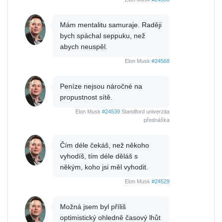
Mám mentalitu samuraje. Raději
bych spáchal seppuku, než
abych neuspěl.
Elon Musk
#24568
Peníze nejsou náročné na
propustnost sítě.
Elon Musk
#24539
Standford univerzita
přednáška
Čím déle čekáš, než někoho
vyhodíš, tím déle děláš s
někým, koho jsi měl vyhodit.
Elon Musk
#24529
Možná jsem byl příliš
optimistický ohledně časový lhůt