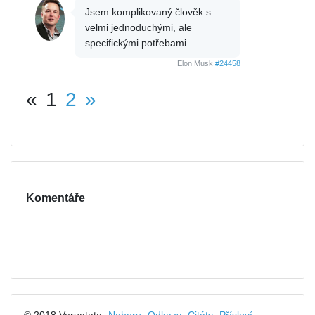
Jsem komplikovaný člověk s
velmi jednoduchými, ale
specifickými potřebami.
Elon Musk
#24458
«
1
2
»
Komentáře
© 2018 Veruatata
Nahoru
Odkazy
Citáty
Přísloví