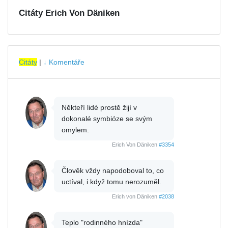
Citáty Erich Von Däniken
Citáty
|
↓ Komentáře
Někteří lidé prostě žijí v
dokonalé symbióze se svým
omylem.
Erich Von Däniken
#3354
Člověk vždy napodoboval to, co
uctíval, i když tomu nerozuměl.
Erich von Däniken
#2038
Teplo "rodinného hnízda"