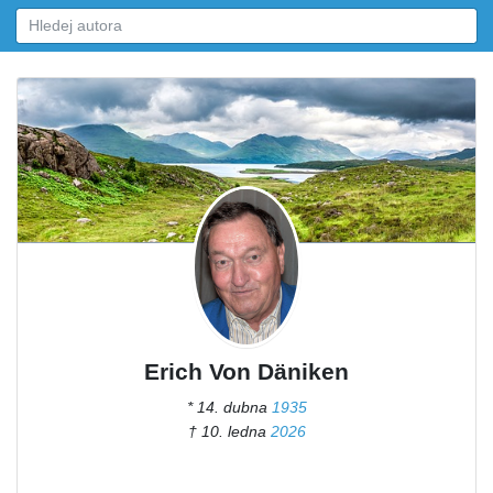
Erich Von Däniken
* 14. dubna
1935
† 10. ledna
2026