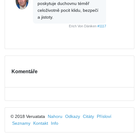
poskytuje duchovnu téměř
celoživotně pocit klidu, bezpečí
a jistoty.
Erich Von Däniken
#1117
Komentáře
© 2018 Veruatata
Nahoru
Odkazy
Citáty
Přísloví
Seznamy
Kontakt
Info