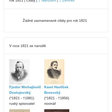
↓
↓
rok 1821 | Citáty |
Narození
|
Zemřelí
Žádné zaznamenané citáty pro rok 1821.
V roce 1821 se narodili
Fjodor Michajlovič
Karel Havlíček
Dostojevskij
Borovský
(*1821 - †1881)
(*1821 - †1856)
ruský spisovatel
novinář