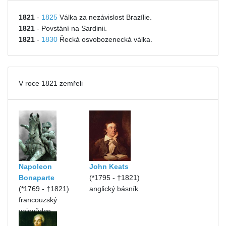
1821
-
1825
Válka za nezávislost Brazílie.
1821
- Povstání na Sardinii.
1821
-
1830
Řecká osvobozenecká válka.
V roce 1821 zemřeli
Napoleon
John Keats
Bonaparte
(*1795 - †1821)
(*1769 - †1821)
anglický básník
francouzský
vojevůdce