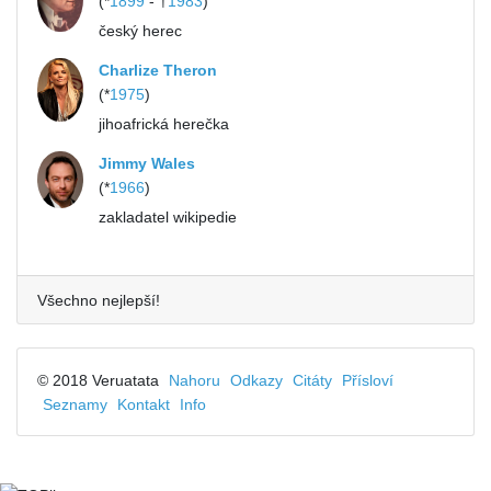
(*
1899
- †
1983
)
český herec
Charlize Theron
(*
1975
)
jihoafrická herečka
Jimmy Wales
(*
1966
)
zakladatel wikipedie
Všechno nejlepší!
© 2018 Veruatata
Nahoru
Odkazy
Citáty
Přísloví
Seznamy
Kontakt
Info