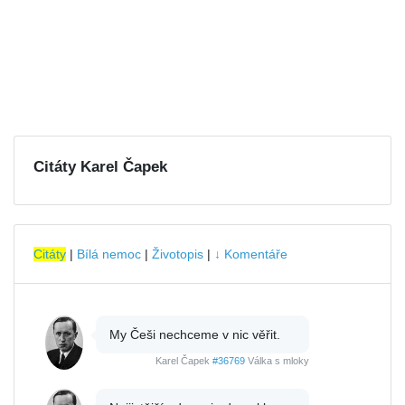
Citáty Karel Čapek
Citáty
|
Bílá nemoc
|
Životopis
|
↓ Komentáře
My Češi nechceme v nic věřit.
Karel Čapek
#36769
Válka s mloky