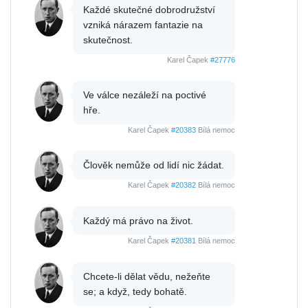
Každé skutečné dobrodružství
vzniká nárazem fantazie na
skutečnost.
Karel Čapek
#27776
Ve válce nezáleží na poctivé
hře.
Karel Čapek
#20383
Bílá nemoc
Člověk nemůže od lidí nic žádat.
Karel Čapek
#20382
Bílá nemoc
Každý má právo na život.
Karel Čapek
#20381
Bílá nemoc
Chcete-li dělat vědu, nežeňte
se; a když, tedy bohatě.