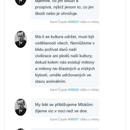
tajemné, co jim slouží a
prospívá, nýbrž jenom to, co jim
škodí nebo je ohrožuje.
Karel Čapek
#36620
Válka s mloky
Má-li se kultura udržet, musí být
vzdělaností všech. Nemůžeme v
klidu požívat darů naší
civilizace ani plodů naší kultury,
dokud kolem nás existují miliony
a miliony ne-šťastných a nízkých
bytostí, uměle udržovaných ve
stavu animálním.
Karel Čapek
#36606
Válka s mloky
My lidé se přibližujeme Mlokům:
žijeme víc v noci než ve dne.
Karel Čapek
#36597
Válka s mloky