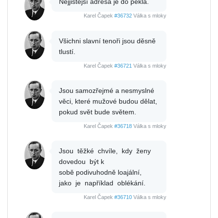
Nejjistější adresa je do pekla.
Karel Čapek
#36732
Válka s mloky
Všichni slavní tenoři jsou děsně
tlustí.
Karel Čapek
#36721
Válka s mloky
Jsou samozřejmé a nesmyslné
věci, které mužové budou dělat,
pokud svět bude světem.
Karel Čapek
#36718
Válka s mloky
Jsou těžké chvíle, kdy ženy
dovedou být k
sobě podivuhodně loajální,
jako je například oblékání.
Karel Čapek
#36710
Válka s mloky