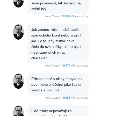
svou povinnost, tak by bylo na
světě hej.
Karel Čapek
#36681
Válka s mloky
Jak známo, všichni sběratelé
jsou ochotni krást nebo vraždit,
jde-li o to, aby získali nové
číslo do své sbírky; ale to nijak
nesnižuje jejich mravní
charakter.
Karel Čapek
#36675
Válka s mloky
Příroda není a nikdy nebyla tak
podnikavá a účelná jako lidská
výroba a obchod.
Karel Čapek
#36651
Válka s mloky
Lidé nikdy nepovažují za