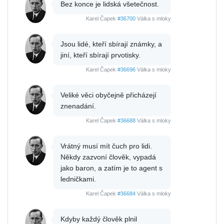
Bez konce je lidská všetečnost.
Karel Čapek
#36700
Válka s mloky
Jsou lidé, kteří sbírají známky, a
jiní, kteří sbírají prvotisky.
Karel Čapek
#36696
Válka s mloky
Veliké věci obyčejně přicházejí
znenadání.
Karel Čapek
#36688
Válka s mloky
Vrátný musí mít čuch pro lidi.
Někdy zazvoní člověk, vypadá
jako baron, a zatím je to agent s
ledničkami.
Karel Čapek
#36684
Válka s mloky
Kdyby každý člověk plnil