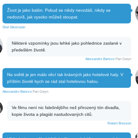
Život je jako balón. Pokud se nikdy nevzdáš, nikdy se
nedozvíš, jak vysoko můžeš stoupat.
Shel Silverstein
Některé vzpomínky jsou lehké jako pohlednice zaslané v
předešlém životě.
Alessandro Baricco
Pan Gwyn
Na světě je jen málo věcí tak krásných jako hotelové haly. V
příštím životě bych se rád stal hotelovou halou.
Alessandro Baricco
Pan Gwyn
Ve filmu není nic falešnějšího než přirozený tón divadla,
kopie života a plagiát nastudovaných citů.
Robert Bresson