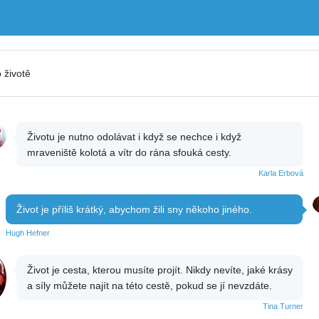
o životě
Životu je nutno odolávat i když se nechce i když
mraveniště kolotá a vítr do rána sfouká cesty.
Karla Erbová
Život je příliš krátký, abychom žili sny někoho jiného.
Hugh Hefner
Život je cesta, kterou musíte projít. Nikdy nevíte, jaké krásy
a síly můžete najít na této cestě, pokud se jí nevzdáte.
Tina Turner