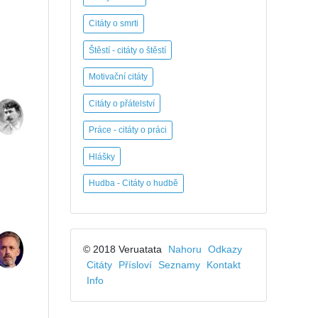
Citáty o smrti
Štěstí - citáty o štěstí
Motivační citáty
Citáty o přátelství
Práce - citáty o práci
Hlášky
Hudba - Citáty o hudbě
© 2018 Veruatata
Nahoru
Odkazy
Citáty
Přísloví
Seznamy
Kontakt
Info