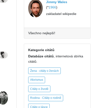
Jimmy Wales
(*
1966
)
zakladatel wikipedie
Všechno nejlepší!
Kategorie citátů
Databáze citátů
, internetová sbírka
citátů.
Žena - citáty o ženách
Aforismus
Citáty o životě
Rodina - Citáty o rodině
Citáty o lásce