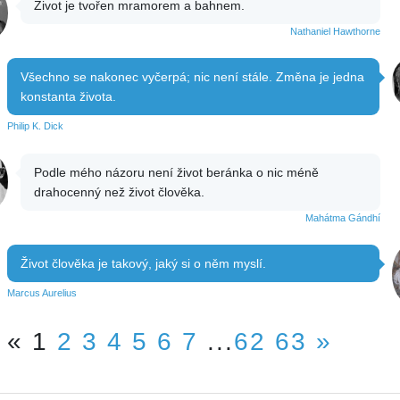
Život je tvořen mramorem a bahnem.
Nathaniel Hawthorne
Všechno se nakonec vyčerpá; nic není stále. Změna je jedna
konstanta života.
Philip K. Dick
Podle mého názoru není život beránka o nic méně
drahocenný než život člověka.
Mahátma Gándhí
Život člověka je takový, jaký si o něm myslí.
Marcus Aurelius
«
1
2
3
4
5
6
7
...
62
63
»