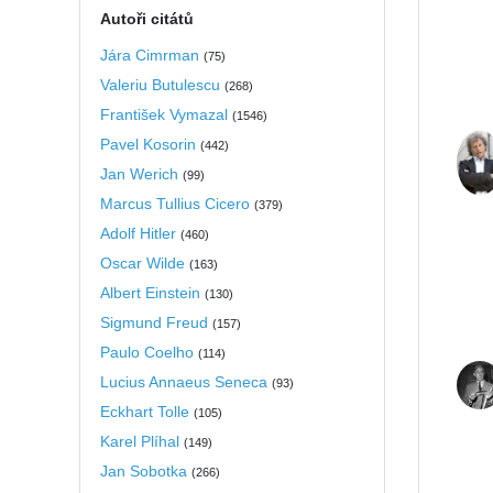
Autoři citátů
Jára Cimrman
(
75
)
Valeriu Butulescu
(
268
)
František Vymazal
(
1546
)
Pavel Kosorin
(
442
)
Jan Werich
(
99
)
Marcus Tullius Cicero
(
379
)
Adolf Hitler
(
460
)
Oscar Wilde
(
163
)
Albert Einstein
(
130
)
Sigmund Freud
(
157
)
Paulo Coelho
(
114
)
Lucius Annaeus Seneca
(
93
)
Eckhart Tolle
(
105
)
Karel Plíhal
(
149
)
Jan Sobotka
(
266
)