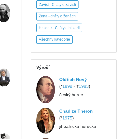
Závist - Citáty o závisti
Žena - citáty o ženách
Historie - Citáty o historii
Všechny kategorie
Výročí
Oldřich Nový
(*
1899
- †
1983
)
český herec
Charlize Theron
(*
1975
)
jihoafrická herečka