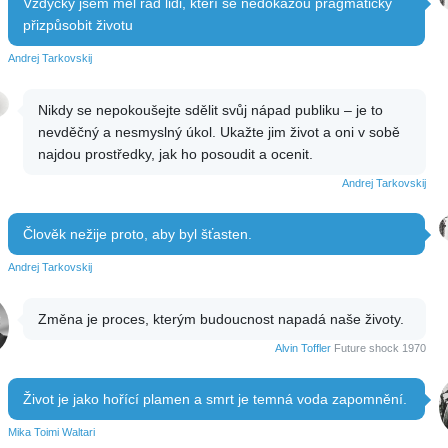
Vždycky jsem měl rád lidi, kteří se nedokážou pragmaticky
přizpůsobit životu
Andrej Tarkovskij
Nikdy se nepokoušejte sdělit svůj nápad publiku – je to
nevděčný a nesmyslný úkol. Ukažte jim život a oni v sobě
najdou prostředky, jak ho posoudit a ocenit.
Andrej Tarkovskij
Člověk nežije proto, aby byl šťasten.
Andrej Tarkovskij
Změna je proces, kterým budoucnost napadá naše životy.
Alvin Toffler
Future shock 1970
Život je jako hořící plamen a smrt je temná voda zapomnění.
Mika Toimi Waltari