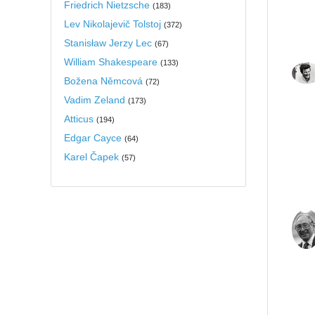
Friedrich Nietzsche
(
183
)
Lev Nikolajevič Tolstoj
(
372
)
Stanisław Jerzy Lec
(
67
)
William Shakespeare
(
133
)
Božena Němcová
(
72
)
Vadim Zeland
(
173
)
Atticus
(
194
)
Edgar Cayce
(
64
)
Karel Čapek
(
57
)