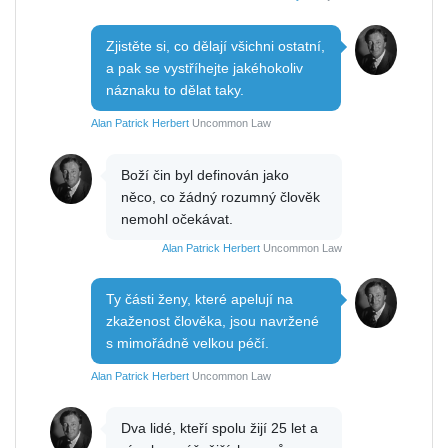
Zjistěte si, co dělají všichni ostatní,
a pak se vystříhejte jakéhokoliv
náznaku to dělat taky.
Alan Patrick Herbert
Uncommon Law
Boží čin byl definován jako
něco, co žádný rozumný člověk
nemohl očekávat.
Alan Patrick Herbert
Uncommon Law
Ty části ženy, které apelují na
zkaženost člověka, jsou navržené
s mimořádně velkou péčí.
Alan Patrick Herbert
Uncommon Law
Dva lidé, kteří spolu žijí 25 let a