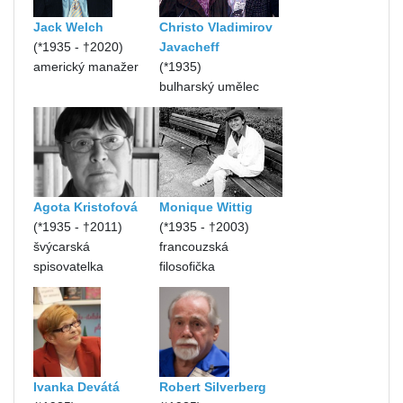
Jack Welch
Christo Vladimirov
(*1935 - †2020)
Javacheff
americký manažer
(*1935)
bulharský umělec
Agota Kristofová
Monique Wittig
(*1935 - †2011)
(*1935 - †2003)
švýcarská
francouzská
spisovatelka
filosofička
Ivanka Devátá
Robert Silverberg