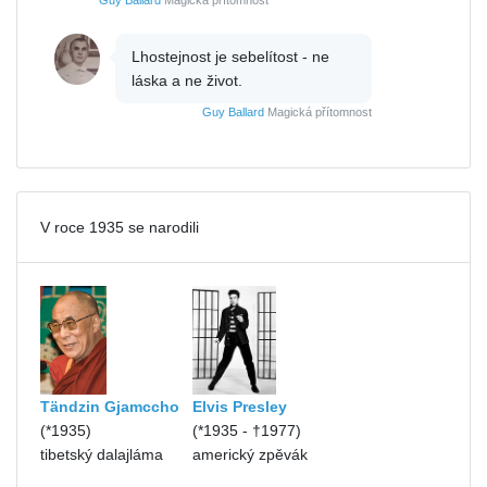
Guy Ballard
Magická přítomnost
Lhostejnost je sebelítost - ne
láska a ne život.
Guy Ballard
Magická přítomnost
V roce 1935 se narodili
Tändzin Gjamccho
Elvis Presley
(*1935)
(*1935 - †1977)
tibetský dalajláma
americký zpěvák