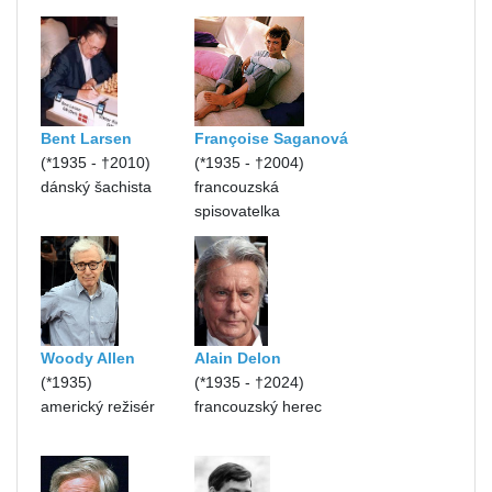
Bent Larsen
Françoise Saganová
(*1935 - †2010)
(*1935 - †2004)
dánský šachista
francouzská
spisovatelka
Woody Allen
Alain Delon
(*1935)
(*1935 - †2024)
americký režisér
francouzský herec