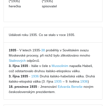
(*1935)
(*1935)
herečka
spisovatel
Události roku 1935. Co se stalo v roce 1935.
1935
- V letech 1935-
38
proběhly v Sovětském svazu
Moskevské procesy, při nichž bylo zlikvidováno mnoho
Stalinových
odpůrců.
3. října 1935
- Itálie v čele s
Mussolinim
napadla Habeš,
což odstartovalo druhou italsko-etiopskou válku.
3. října 1935
-
1936
Druhá italsko-habešská válka. Druhá
italsko-etiopská válka (3. října
1935
– 9. května
1936
)
18. prosince 1935
- Jmenování
Edvarda Beneše
novým
československým prezidentem.