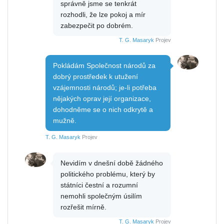
správně jsme se tenkrát
rozhodli, že lze pokoj a mír
zabezpečit po dobrém.
T. G. Masaryk
Projev
Pokládám Společnost národů za
dobrý prostředek k utužení
vzájemnosti národů; je-li potřeba
nějakých oprav její organizace,
dohodněme se o nich odkrytě a
mužně.
T. G. Masaryk
Projev
Nevidím v dnešní době žádného
politického problému, který by
státníci čestní a rozumní
nemohli společným úsilím
rozřešit mírně.
T. G. Masaryk
Projev