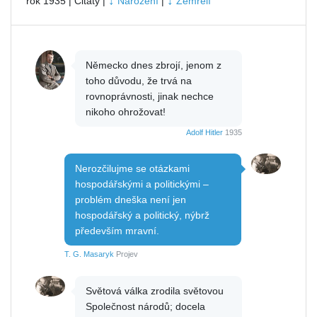
↓
↓
rok 1935 | Citáty |
Narození
|
Zemřelí
Německo dnes zbrojí, jenom z
toho důvodu, že trvá na
rovnoprávnosti, jinak nechce
nikoho ohrožovat!
Adolf Hitler
1935
Nerozčilujme se otázkami
hospodářskými a politickými –
problém dneška není jen
hospodářský a politický, nýbrž
především mravní.
T. G. Masaryk
Projev
Světová válka zrodila světovou
Společnost národů; docela