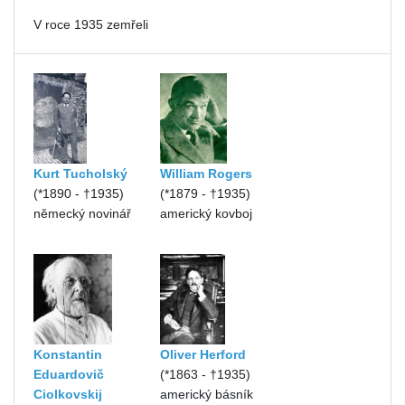
V roce 1935 zemřeli
Kurt Tucholský
William Rogers
(*1890 - †1935)
(*1879 - †1935)
německý novinář
americký kovboj
Konstantin
Oliver Herford
Eduardovič
(*1863 - †1935)
Ciolkovskij
americký básník