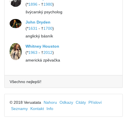
(*
1896
- †
1980
)
švýcarský psycholog
John Dryden
(*
1631
- †
1700
)
anglický básník
Whitney Houston
(*
1963
- †
2012
)
americká zpěvačka
Všechno nejlepší!
© 2018 Veruatata
Nahoru
Odkazy
Citáty
Přísloví
Seznamy
Kontakt
Info