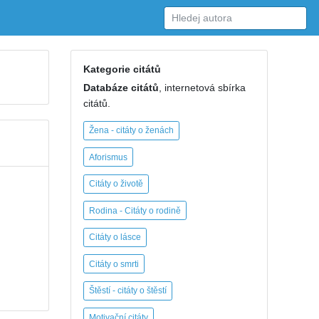
Kategorie citátů
Databáze citátů
, internetová sbírka
citátů.
Žena - citáty o ženách
Aforismus
Citáty o životě
Rodina - Citáty o rodině
Citáty o lásce
Citáty o smrti
Štěstí - citáty o štěstí
Motivační citáty