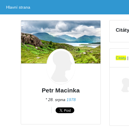
Hlavní strana
(current)
Citát
Citáty
Petr Macinka
* 28. srpna
1978