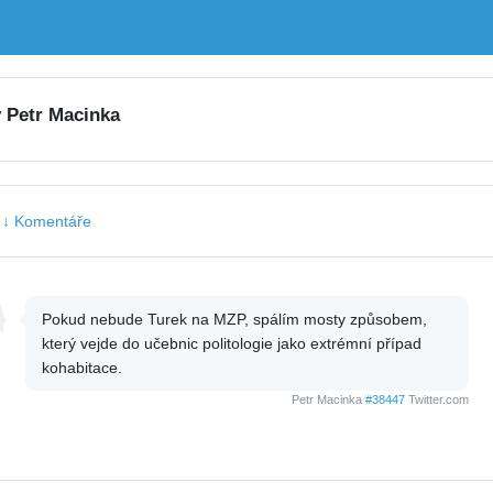
y Petr Macinka
|
↓ Komentáře
Pokud nebude Turek na MZP, spálím mosty způsobem,
který vejde do učebnic politologie jako extrémní případ
kohabitace.
Petr Macinka
#38447
Twitter.com