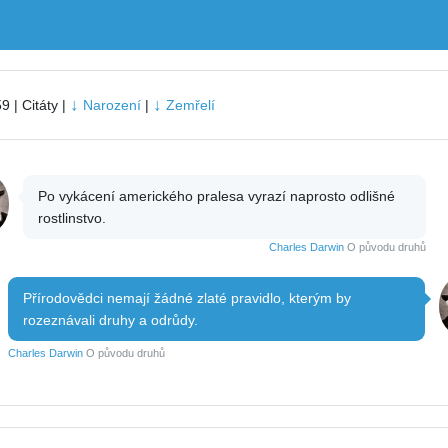
↓
↓
9 | Citáty |
Narození
|
Zemřelí
Po vykácení amerického pralesa vyrazí naprosto odlišné
rostlinstvo.
Charles Darwin
O původu druhů
Přírodovědci nemají žádné zlaté pravidlo, kterým by
rozeznávali druhy a odrůdy.
Charles Darwin
O původu druhů