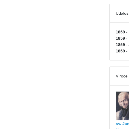
Událost
1859
-
1859
-
1859
-
1859
-
V roce
sv. Ja