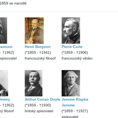
1859 se narodili
Hamsun
Henri Bergson
Pierre Curie
 - †1952)
(*1859 - †1941)
(*1859 - †1906)
spisovatel
francouzský filosof
francouzský vědec
Dewey
Arthur Conan Doyle
Jerome Klapka
 - †1952)
(*1859 - †1930)
Jerome
ý filosof
britský spisovatel
(*1859 - †1927)
spisovatel