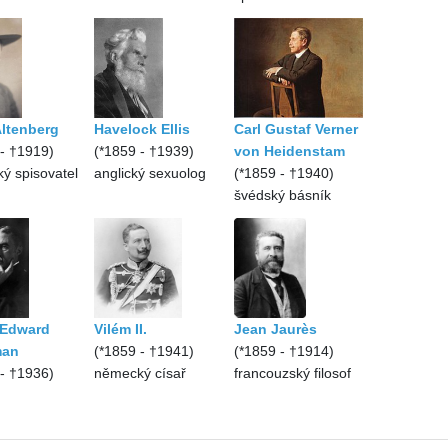
Altenberg
Havelock Ellis
Carl Gustaf Verner
 - †1919)
(*1859 - †1939)
von Heidenstam
ý spisovatel
anglický sexuolog
(*1859 - †1940)
švédský básník
 Edward
Vilém II.
Jean Jaurès
an
(*1859 - †1941)
(*1859 - †1914)
 - †1936)
německý císař
francouzský filosof