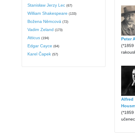
Stanisław Jerzy Lec
(
67
)
William Shakespeare
(
133
)
Božena Němcová
(
72
)
Vadim Zeland
(
173
)
Atticus
(
194
)
Peter 
(*1859
Edgar Cayce
(
64
)
rakousk
Karel Čapek
(
57
)
Alfred
Housm
(*1859
učenec