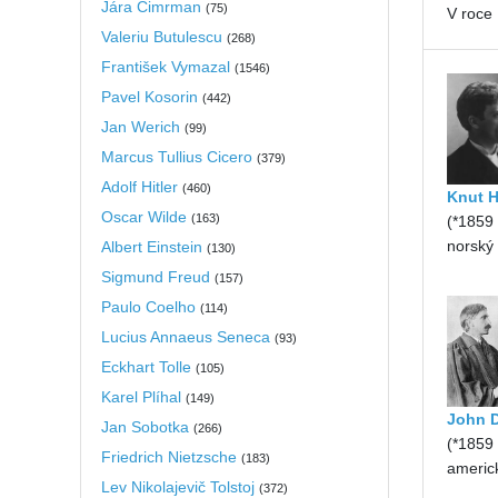
Jára Cimrman
(
75
)
V roce 
Valeriu Butulescu
(
268
)
František Vymazal
(
1546
)
Pavel Kosorin
(
442
)
Jan Werich
(
99
)
Marcus Tullius Cicero
(
379
)
Adolf Hitler
(
460
)
Knut 
Oscar Wilde
(
163
)
(*1859
norský 
Albert Einstein
(
130
)
Sigmund Freud
(
157
)
Paulo Coelho
(
114
)
Lucius Annaeus Seneca
(
93
)
Eckhart Tolle
(
105
)
Karel Plíhal
(
149
)
John 
Jan Sobotka
(
266
)
(*1859
Friedrich Nietzsche
(
183
)
americk
Lev Nikolajevič Tolstoj
(
372
)