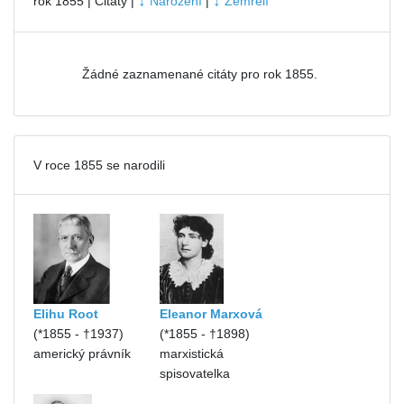
↓
↓
rok 1855 | Citáty |
Narození
|
Zemřelí
Žádné zaznamenané citáty pro rok 1855.
V roce 1855 se narodili
Elihu Root
Eleanor Marxová
(*1855 - †1937)
(*1855 - †1898)
americký právník
marxistická
spisovatelka