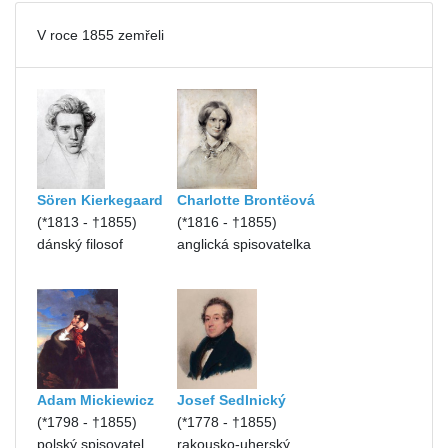
V roce 1855 zemřeli
Sören Kierkegaard
Charlotte Brontëová
(*1813 - †1855)
(*1816 - †1855)
dánský filosof
anglická spisovatelka
Adam Mickiewicz
Josef Sedlnický
(*1798 - †1855)
(*1778 - †1855)
polský spisovatel
rakousko-uherský