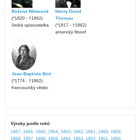
Božena Němcová
Henry David
(*1820 - †1862)
Thoreau
česká spisovatelka
(*1817 - †1862)
americký filosof
Jean-Baptiste Biot
(*1774 - †1862)
francouzský vědec
Výroky podle roků
1867
,
1866
,
1865
,
1864
,
1863
,
1862
,
1861
,
1860
,
1859
,
1858
,
1857
,
1856
,
1855
,
1854
,
1853
,
1852
,
1851
,
1850
,