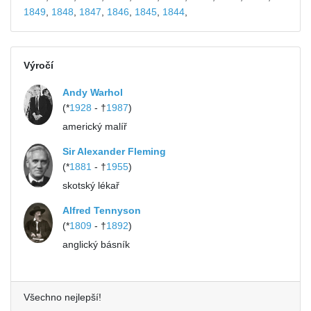
1849
,
1848
,
1847
,
1846
,
1845
,
1844
,
Výročí
Andy Warhol
(*
1928
- †
1987
)
americký malíř
Sir Alexander Fleming
(*
1881
- †
1955
)
skotský lékař
Alfred Tennyson
(*
1809
- †
1892
)
anglický básník
Všechno nejlepší!