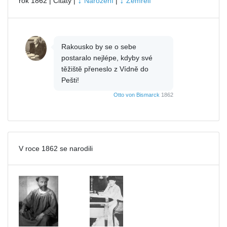
↓
↓
rok 1862 | Citáty |
Narození
|
Zemřelí
Rakousko by se o sebe
postaralo nejlépe, kdyby své
těžiště přeneslo z Vídně do
Pešti!
Otto von Bismarck
1862
V roce 1862 se narodili