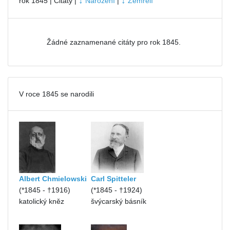
↓
↓
rok 1845 | Citáty |
Narození
|
Zemřelí
Žádné zaznamenané citáty pro rok 1845.
V roce 1845 se narodili
Albert Chmielowski
Carl Spitteler
(*1845 - †1916)
(*1845 - †1924)
katolický kněz
švýcarský básník