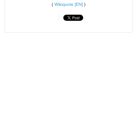
(
Wikiquote [EN]
)