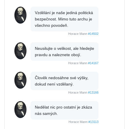
Vzdělání je naše jediná politická
bezpečnost. Mimo tuto archu je
všechno povodeň.
Horace Mann
#14502
Neusilujte o velikost, ale hledejte
pravdu a naleznete obojí.
Horace Mann
#14167
Člověk nedosáhne své výšky,
dokud není vzdělaný.
Horace Mann
#13166
Nedělat nic pro ostatní je zkáza
nás samých.
Horace Mann
#13113