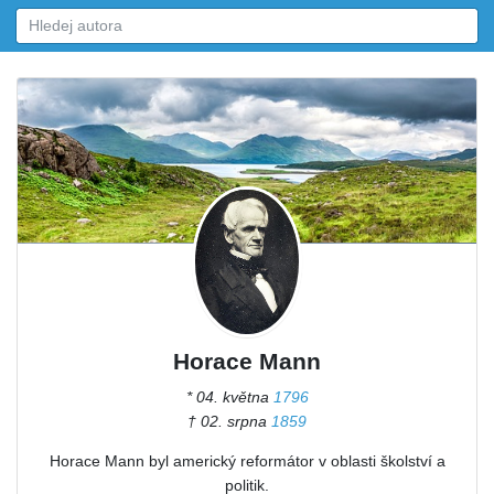
Horace Mann
* 04. května
1796
† 02. srpna
1859
Horace Mann byl americký reformátor v oblasti školství a
politik.