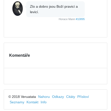
Zlo a dobro jsou Boží pravicí a
levicí.
Horace Mann
#10895
Komentáře
© 2018 Veruatata
Nahoru
Odkazy
Citáty
Přísloví
Seznamy
Kontakt
Info