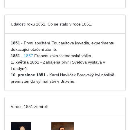
Události roku 1851. Co se stalo v roce 1851.
1851
- První spuštění Foucaultova kyvadla, experimentu
dokazující otáčení Země.
1851
-
1857
Francouzsko-vietnamská válka.
1. května 1851
- Zahájena první Světová výstava v
Londýně.
16. prosince 1851
- Karel Havlíček Borovský byl násilně
přemístěn do vyhnanství v Brixenu.
V roce 1851 zemřeli