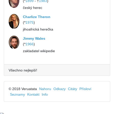
(*
1899
- †
1983
)
český herec
Charlize Theron
(*
1975
)
jihoafrická herečka
Jimmy Wales
(*
1966
)
zakladatel wikipedie
Všechno nejlepší!
© 2018 Veruatata
Nahoru
Odkazy
Citáty
Přísloví
Seznamy
Kontakt
Info