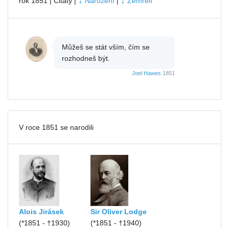
↓
↓
rok 1851 | Citáty |
Narození
|
Zemřelí
Můžeš se stát vším, čím se
rozhodneš být.
Joel Hawes
1851
V roce 1851 se narodili
Alois Jirásek
Sir Oliver Lodge
(*1851 - †1930)
(*1851 - †1940)