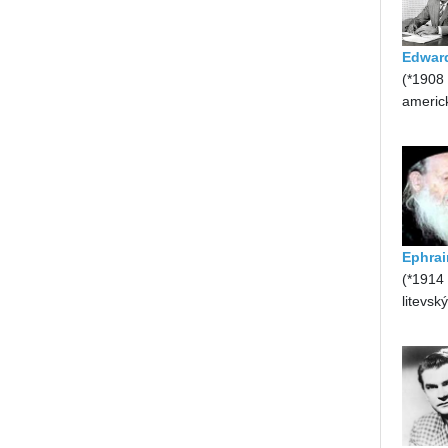
Edward
(*1908
americk
Ephra
(*1914
litevsk