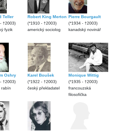
 Teller
Robert King Merton
Pierre Bourgault
 - †2003)
(*1910 - †2003)
(*1934 - †2003)
ý fyzik
americký sociolog
kanadský novinář
im Oshry
Karel Boušek
Monique Wittig
 - †2003)
(*1922 - †2003)
(*1935 - †2003)
ý rabín
český překladatel
francouzská
filosofička