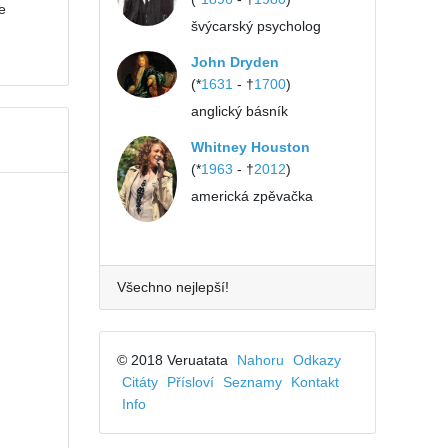
e
švýcarský psycholog
John Dryden
(*
1631
- †
1700
)
anglický básník
Whitney Houston
(*
1963
- †
2012
)
americká zpěvačka
Všechno nejlepší!
© 2018 Veruatata
Nahoru
Odkazy
Citáty
Přísloví
Seznamy
Kontakt
Info