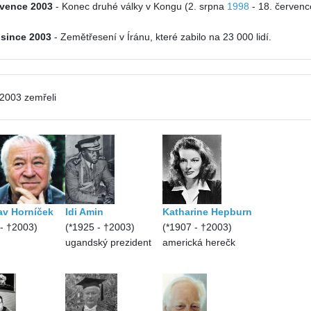
rvence 2003
- Konec druhé války v Kongu (2. srpna
1998
- 18. červenc
osince 2003
- Zemětřesení v Íránu, které zabilo na 23 000 lidí.
 2003 zemřeli
av Horníček
Idi Amin
Katharine Hepburn
 - †2003)
(*1925 - †2003)
(*1907 - †2003)
ugandský prezident
americká herečk