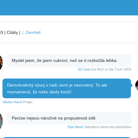
↓
3 | Citáty |
Zemřelí
Myslel jsem, že jsem cukroví, než se ti rozkočila lebka.
50 Cent
Get Rich or Die Tryin' 2003
Demokratický vývoj v naší zemi je nezvratný. To ale
neznamená, že naše úkoly končí.
Václav Havel
Projev
Peníze nejsou náročné na propustnost sítě.
Elon Musk
Standford univerzita přednáška