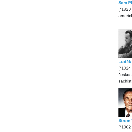
Sam Ph
(*1923
americ
Luděk
(*1924
českos
šachist
Strom
(*1902