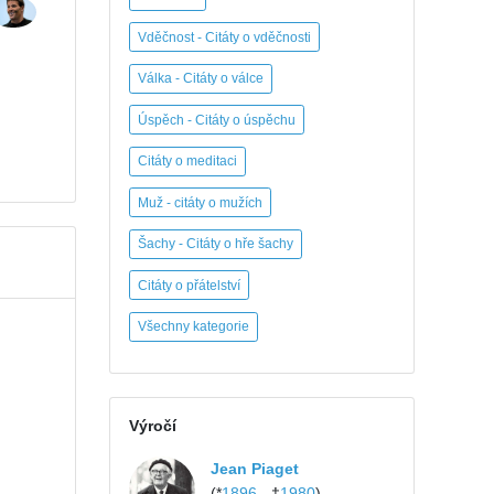
Vděčnost - Citáty o vděčnosti
Válka - Citáty o válce
Úspěch - Citáty o úspěchu
Citáty o meditaci
Muž - citáty o mužích
Šachy - Citáty o hře šachy
Citáty o přátelství
Všechny kategorie
Výročí
Jean Piaget
(*
1896
- †
1980
)