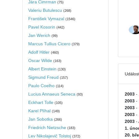
Jára Cimrman
(
75
)
Valeriu Butulescu
(
268
)
František Vymazal
(
1546
)
Pavel Kosorin
(
442
)
Jan Werich
(
99
)
Marcus Tullius Cicero
(
379
)
Adolf Hitler
(
460
)
Oscar Wilde
(
163
)
Albert Einstein
(
130
)
Událost
Sigmund Freud
(
157
)
Paulo Coelho
(
114
)
Lucius Annaeus Seneca
2003
-
(
93
)
2003
-
Eckhart Tolle
(
105
)
2003
-
Karel Plíhal
(
149
)
2003
-
Jan Sobotka
(
266
)
2003
-
Friedrich Nietzsche
1. úno
(
183
)
20. bř
Lev Nikolajevič Tolstoj
(
372
)