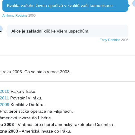
Kvalita vašeho života spočívá v kvalitě vaší komunikace.
Anthony Robbins
2003
Akce je základní klíč ke všem úspěchům.
Tony Robbins
2003
i roku 2003. Co se stalo v roce 2003.
2010
Válka v Iráku.
2011
Povstání v Iráku.
2009
Konflikt v Dárfúru.
 Protiteroristická operace na Filipínách.
 Americká invaze do Libérie.
ra 2003
- V atmosféře shořel americký raketoplán Columbia.
ezna 2003
- Americká invaze do Iráku.