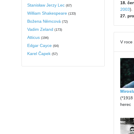
18. če
Stanisław Jerzy Lec
(
67
)
2003
).
William Shakespeare
(
133
)
27. pr
Božena Němcová
(
72
)
Vadim Zeland
(
173
)
Atticus
(
194
)
V roce
Edgar Cayce
(
64
)
Karel Čapek
(
57
)
Mirosl
(*1918
herec