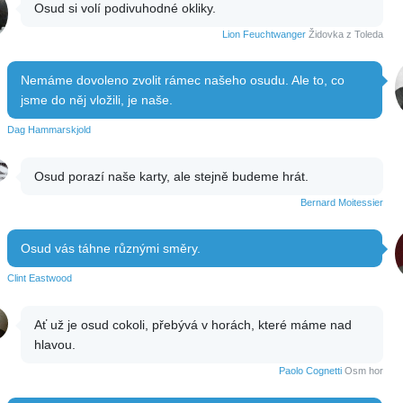
Osud si volí podivuhodné okliky.
Lion Feuchtwanger
Židovka z Toleda
Nemáme dovoleno zvolit rámec našeho osudu. Ale to, co
jsme do něj vložili, je naše.
Dag Hammarskjold
Osud porazí naše karty, ale stejně budeme hrát.
Bernard Moitessier
Osud vás táhne různými směry.
Clint Eastwood
Ať už je osud cokoli, přebývá v horách, které máme nad
hlavou.
Paolo Cognetti
Osm hor