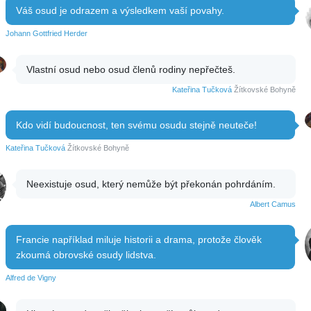
Váš osud je odrazem a výsledkem vaší povahy.
Johann Gottfried Herder
Vlastní osud nebo osud členů rodiny nepřečteš.
Kateřina Tučková
Žítkovské Bohyně
Kdo vidí budoucnost, ten svému osudu stejně neuteče!
Kateřina Tučková
Žítkovské Bohyně
Neexistuje osud, který nemůže být překonán pohrdáním.
Albert Camus
Francie například miluje historii a drama, protože člověk
zkoumá obrovské osudy lidstva.
Alfred de Vigny