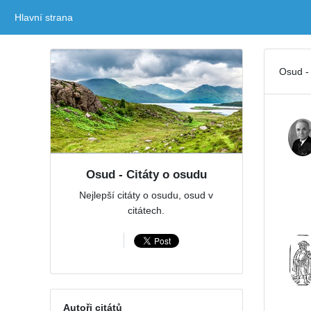
Hlavní strana
(current)
Osud - 
Osud - Citáty o osudu
Nejlepší citáty o osudu, osud v
citátech.
Autoři citátů