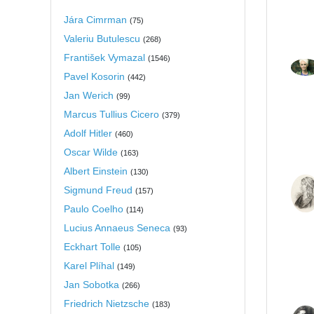
Jára Cimrman
(
75
)
Valeriu Butulescu
(
268
)
František Vymazal
(
1546
)
Pavel Kosorin
(
442
)
Jan Werich
(
99
)
Marcus Tullius Cicero
(
379
)
Adolf Hitler
(
460
)
Oscar Wilde
(
163
)
Albert Einstein
(
130
)
Sigmund Freud
(
157
)
Paulo Coelho
(
114
)
Lucius Annaeus Seneca
(
93
)
Eckhart Tolle
(
105
)
Karel Plíhal
(
149
)
Jan Sobotka
(
266
)
Friedrich Nietzsche
(
183
)