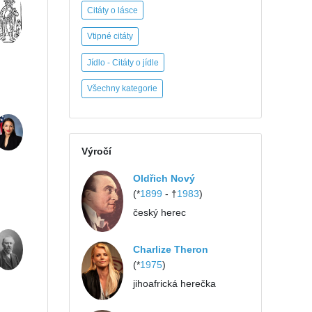
Citáty o lásce
Vtipné citáty
Jídlo - Citáty o jídle
Všechny kategorie
Výročí
Oldřich Nový
(*
1899
- †
1983
)
český herec
Charlize Theron
(*
1975
)
jihoafrická herečka