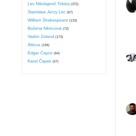
Lev Nikolajevič Tolstoj
(
372
)
Stanisław Jerzy Lec
(
67
)
William Shakespeare
(
133
)
Božena Němcová
(
72
)
Vadim Zeland
(
173
)
Atticus
(
194
)
Edgar Cayce
(
64
)
Karel Čapek
(
57
)