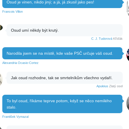
Osud je vinen, nikdo jiný; a já, já zkusil jako pes!
Francois Villon
Osud umí někdy být krutý.
C. J. Tudorová
Kříďák
Narodila jsem se na místě, kde vaše PSČ určuje váš osud.
Alexandria Ocasio-Cortez
Jak osud rozhodne, tak se smrtelníkům všechno vydaří.
Apuleius
Zlatý osel
To byl osud, říkáme teprve potom, když se něco nemilého
stalo.
František Vymazal