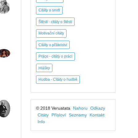
Citáty o smrti
Štěstí - citáty o štěstí
Motivační citáty
Citáty o přátelství
Práce - citáty o práci
Hlášky
Hudba - Citáty o hudbě
© 2018 Veruatata
Nahoru
Odkazy
Citáty
Přísloví
Seznamy
Kontakt
Info