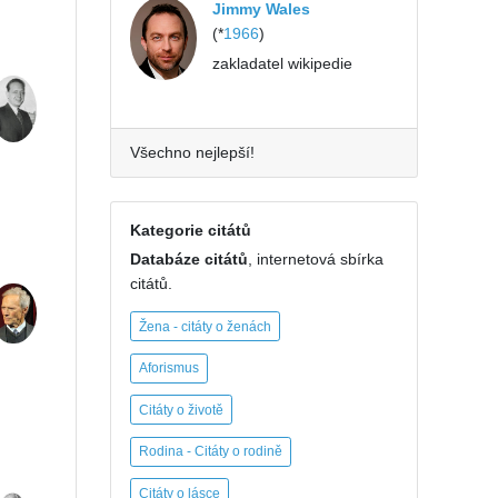
Jimmy Wales
(*
1966
)
zakladatel wikipedie
Všechno nejlepší!
Kategorie citátů
Databáze citátů
, internetová sbírka
citátů.
Žena - citáty o ženách
Aforismus
Citáty o životě
Rodina - Citáty o rodině
Citáty o lásce