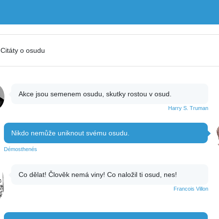
Citáty o osudu
Akce jsou semenem osudu, skutky rostou v osud.
Harry S. Truman
Nikdo nemůže uniknout svému osudu.
Démosthenés
Co dělat! Člověk nemá viny! Co naložil ti osud, nes!
Francois Villon