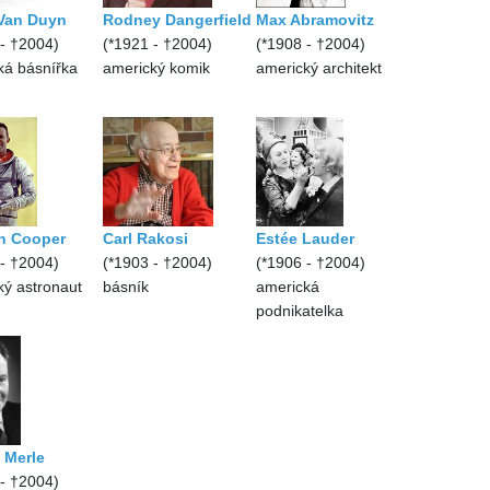
Van Duyn
Rodney Dangerfield
Max Abramovitz
 - †2004)
(*1921 - †2004)
(*1908 - †2004)
ká básnířka
americký komik
americký architekt
n Cooper
Carl Rakosi
Estée Lauder
 - †2004)
(*1903 - †2004)
(*1906 - †2004)
ký astronaut
básník
americká
podnikatelka
 Merle
 - †2004)