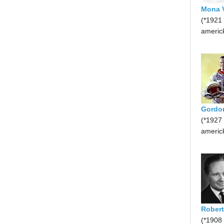
Mona 
(*1921
americ
Gordo
(*1927
americ
Robert
(*1908