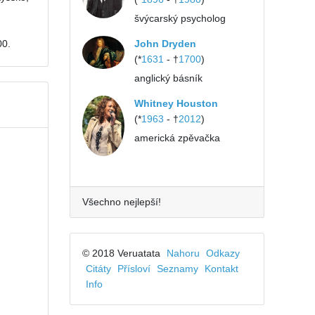
švýcarský psycholog
John Dryden
00.
(*
1631
- †
1700
)
anglický básník
Whitney Houston
(*
1963
- †
2012
)
americká zpěvačka
Všechno nejlepší!
© 2018 Veruatata
Nahoru
Odkazy
Citáty
Přísloví
Seznamy
Kontakt
Info