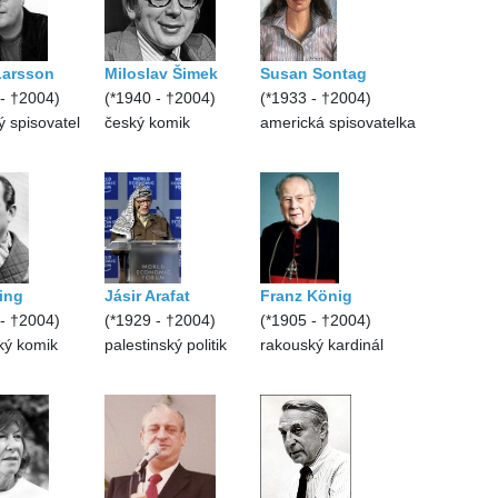
Larsson
Miloslav Šimek
Susan Sontag
 - †2004)
(*1940 - †2004)
(*1933 - †2004)
 spisovatel
český komik
americká spisovatelka
ing
Jásir Arafat
Franz König
 - †2004)
(*1929 - †2004)
(*1905 - †2004)
ký komik
palestinský politik
rakouský kardinál