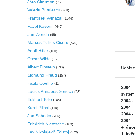
Jára Cimrman
(
75
)
Valeriu Butulescu
(
268
)
František Vymazal
(
1546
)
Pavel Kosorin
(
442
)
Jan Werich
(
99
)
Marcus Tullius Cicero
(
379
)
Adolf Hitler
(
460
)
Oscar Wilde
(
163
)
Albert Einstein
(
130
)
Událost
Sigmund Freud
(
157
)
Paulo Coelho
(
114
)
2004
-
Lucius Annaeus Seneca
(
93
)
systém
Eckhart Tolle
(
105
)
2004
-
2004
-
Karel Plíhal
(
149
)
2004
-
Jan Sobotka
(
266
)
2004
-
Friedrich Nietzsche
(
183
)
4. úno
Lev Nikolajevič Tolstoj
(
372
)
1. kvě