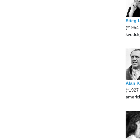
Stieg 
(*1954
švédský
Alan K
(*1927
americ