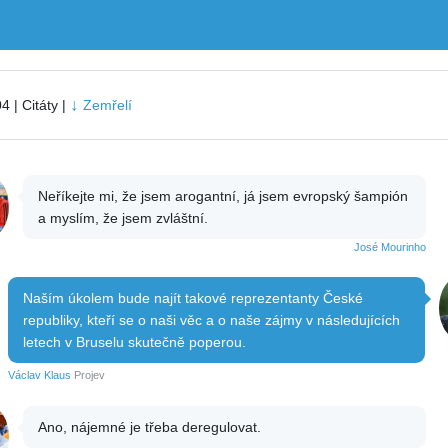
↓
4 | Citáty |
Zemřelí
Neříkejte mi, že jsem arogantní, já jsem evropský šampión
a myslím, že jsem zvláštní.
José Mourinho
Naším úkolem bude najít takové reprezentanty České
republiky, kteří se o naši věc a o naše zájmy v následujících
letech v Bruselu skutečně poperou.
Václav Klaus
Projev
Ano, nájemné je třeba deregulovat.