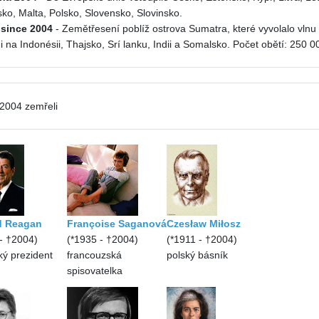
o, Malta, Polsko, Slovensko, Slovinsko.
osince 2004
- Zemětřesení poblíž ostrova Sumatra, které vyvolalo vlnu
 na Indonésii, Thajsko, Srí lanku, Indii a Somalsko. Počet obětí: 250 0
 2004 zemřeli
d Reagan
Françoise Saganová
Czesław Miłosz
- †2004)
(*1935 - †2004)
(*1911 - †2004)
ký prezident
francouzská
polský básník
spisovatelka