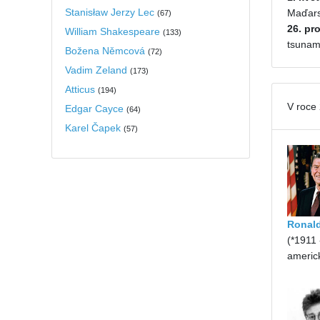
Stanisław Jerzy Lec
Maďarsk
(
67
)
26. pr
William Shakespeare
(
133
)
tsunami
Božena Němcová
(
72
)
Vadim Zeland
(
173
)
Atticus
(
194
)
V roce
Edgar Cayce
(
64
)
Karel Čapek
(
57
)
Ronal
(*1911 
americ