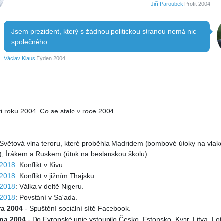
Jiří Paroubek
Profit 2004
Jsem prezident, který s žádnou politickou stranou nemá nic
společného.
Václav Klaus
Týden 2004
i roku 2004. Co se stalo v roce 2004.
 Světová vlna teroru, které proběhla Madridem (bombové útoky na vlak
), Írákem a Ruskem (útok na beslanskou školu).
2018
: Konflikt v Kivu.
2018
: Konflikt v jižním Thajsku.
2018
: Válka v deltě Nigeru.
2018
: Povstání v Sa'ada.
ra 2004
- Spuštění sociální sítě Facebook.
tna 2004
- Do Evropské unie vstoupilo Česko, Estonsko, Kypr, Litva, Lo