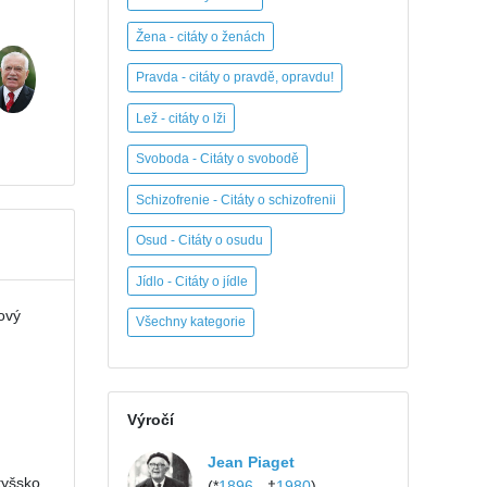
Žena - citáty o ženách
Pravda - citáty o pravdě, opravdu!
Lež - citáty o lži
Svoboda - Citáty o svobodě
Schizofrenie - Citáty o schizofrenii
Osud - Citáty o osudu
Jídlo - Citáty o jídle
ový
Všechny kategorie
Výročí
Jean Piaget
tyšsko,
(*
1896
- †
1980
)