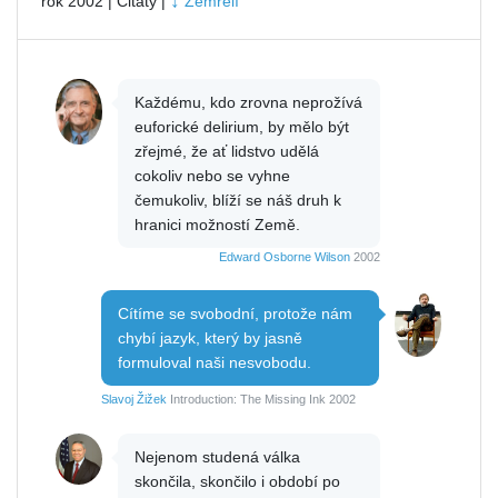
↓
rok 2002 | Citáty |
Zemřelí
Každému, kdo zrovna neprožívá
euforické delirium, by mělo být
zřejmé, že ať lidstvo udělá
cokoliv nebo se vyhne
čemukoliv, blíží se náš druh k
hranici možností Země.
Edward Osborne Wilson
2002
Cítíme se svobodní, protože nám
chybí jazyk, který by jasně
formuloval naši nesvobodu.
Slavoj Žižek
Introduction: The Missing Ink 2002
Nejenom studená válka
skončila, skončilo i období po