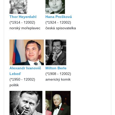
Thor Heyerdahl
Hana Prošková
(*1914 - †2002)
(*1924 - †2002)
norský mořeplavec
česká spisovatelka
Alexandr Ivanovič
Milton Berle
Lebeď
(*1908 - †2002)
(*1950 - †2002)
americký komik
politik