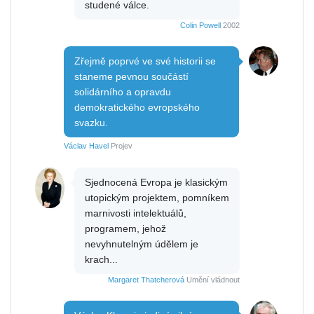
studené válce.
Colin Powell
2002
Zřejmě poprvé ve své historii se
staneme pevnou součástí
solidárního a opravdu
demokratického evropského
svazku.
Václav Havel
Projev
Sjednocená Evropa je klasickým
utopickým projektem, pomníkem
marnivosti intelektuálů,
programem, jehož
nevyhnutelným údělem je
krach...
Margaret Thatcherová
Umění vládnout