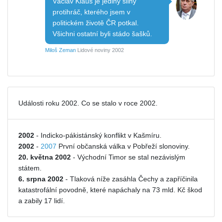
Václav Klaus je jediný silný
protihráč, kterého jsem v
politickém životě ČR potkal.
Všichni ostatní byli stádo šašků.
Miloš Zeman
Lidové noviny 2002
Události roku 2002. Co se stalo v roce 2002.
2002
- Indicko-pákistánský konflikt v Kašmíru.
2002
-
2007
První občanská válka v Pobřeží slonoviny.
20. května 2002
- Východní Timor se stal nezávislým
státem.
6. srpna 2002
- Tlaková níže zasáhla Čechy a zapříčinila
katastrofální povodně, které napáchaly na 73 mld. Kč škod
a zabily 17 lidí.