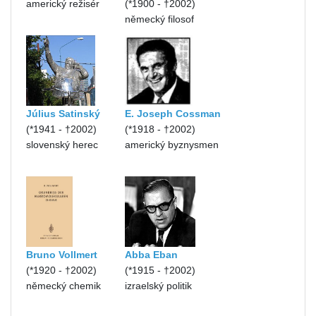
americký režisér
(*1900 - †2002)
německý filosof
Július Satinský
E. Joseph Cossman
(*1941 - †2002)
(*1918 - †2002)
slovenský herec
americký byznysmen
Bruno Vollmert
Abba Eban
(*1920 - †2002)
(*1915 - †2002)
německý chemik
izraelský politik