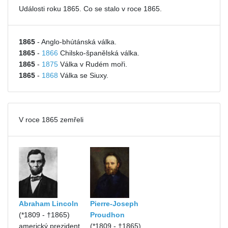
Události roku 1865. Co se stalo v roce 1865.
1865
- Anglo-bhútánská válka.
1865
-
1866
Chilsko-španělská válka.
1865
-
1875
Válka v Rudém moři.
1865
-
1868
Válka se Siuxy.
V roce 1865 zemřeli
Abraham Lincoln
Pierre-Joseph
(*1809 - †1865)
Proudhon
americký prezident
(*1809 - †1865)