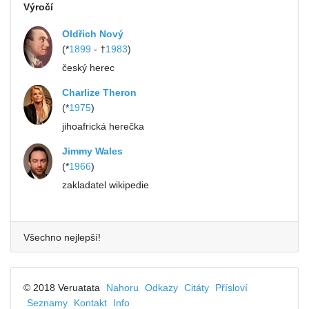
Výročí
Oldřich Nový
(*
1899
- †
1983
)
český herec
Charlize Theron
(*
1975
)
jihoafrická herečka
Jimmy Wales
(*
1966
)
zakladatel wikipedie
Všechno nejlepší!
© 2018 Veruatata
Nahoru
Odkazy
Citáty
Přísloví
Seznamy
Kontakt
Info