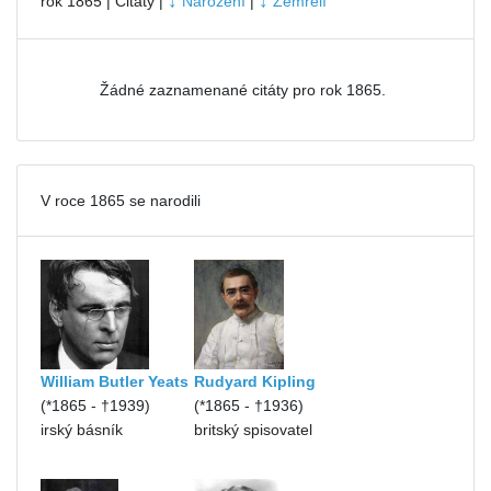
↓
↓
rok 1865 | Citáty |
Narození
|
Zemřelí
Žádné zaznamenané citáty pro rok 1865.
V roce 1865 se narodili
William Butler Yeats
Rudyard Kipling
(*1865 - †1939)
(*1865 - †1936)
irský básník
britský spisovatel