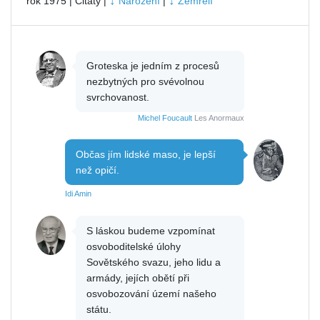
↓
↓
rok 1975 | Citáty |
Narození
|
Zemřelí
Groteska je jedním z procesů
nezbytných pro svévolnou
svrchovanost.
Michel Foucault
Les Anormaux
Občas jím lidské maso, je lepší
než opičí.
Idi Amin
S láskou budeme vzpomínat
osvoboditelské úlohy
Sovětského svazu, jeho lidu a
armády, jejích obětí při
osvobozování území našeho
státu.