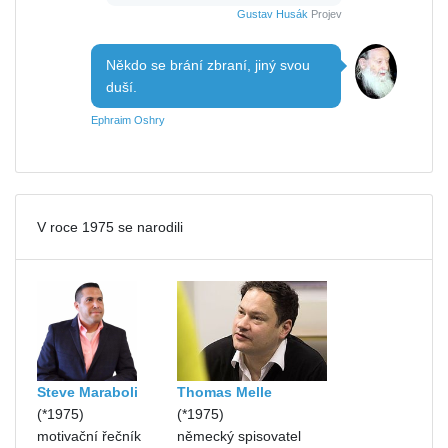
Gustav Husák
Projev
Někdo se brání zbraní, jiný svou
duší.
Ephraim Oshry
V roce 1975 se narodili
Steve Maraboli
Thomas Melle
(*1975)
(*1975)
motivační řečník
německý spisovatel