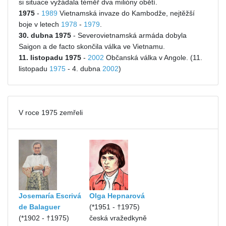
si situace vyžádala téměř dva milióny obětí.
1975
-
1989
Vietnamská invaze do Kambodže, nejtěžší
boje v letech
1978
-
1979
.
30. dubna 1975
- Severovietnamská armáda dobyla
Saigon a de facto skončila válka ve Vietnamu.
11. listopadu 1975
-
2002
Občanská válka v Angole. (11.
listopadu
1975
- 4. dubna
2002
)
V roce 1975 zemřeli
Josemaría Escrivá
Olga Hepnarová
de Balaguer
(*1951 - †1975)
(*1902 - †1975)
česká vražedkyně