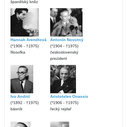
španělský kněz
Hannah Arendtová
Antonín Novotný
(*1906 - †1975)
(*1904 - †1975)
filosofka
československý
prezident
Ivo Andrić
Aristoteles Onassis
(*1892 - †1975)
(*1906 - †1975)
básník
řecký rejdař