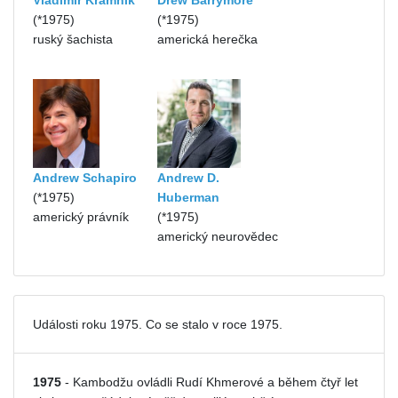
Vladimir Kramnik
Drew Barrymore
(*1975)
(*1975)
ruský šachista
americká herečka
Andrew Schapiro
Andrew D.
(*1975)
Huberman
americký právník
(*1975)
americký neurovědec
Události roku 1975. Co se stalo v roce 1975.
1975
- Kambodžu ovládli Rudí Khmerové a během čtyř let