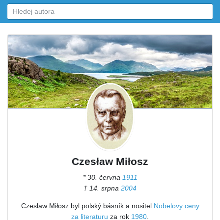
Czesław Miłosz
* 30. června
1911
† 14. srpna
2004
Czesław Miłosz byl polský básník a nositel
Nobelovy ceny
za literaturu
za rok
1980
.