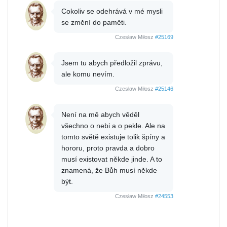
Cokoliv se odehrává v mé mysli
se změní do paměti.
Czesław Miłosz
#25169
Jsem tu abych předložil zprávu,
ale komu nevím.
Czesław Miłosz
#25146
Není na mě abych věděl
všechno o nebi a o pekle. Ale na
tomto světě existuje tolik špíny a
hororu, proto pravda a dobro
musí existovat někde jinde. A to
znamená, že Bůh musí někde
být.
Czesław Miłosz
#24553