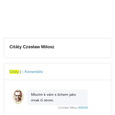
Citáty Czesław Miłosz
Citáty
|
↓ Komentáře
Mluvím k vám s tichem jako
mrak či strom.
Czesław Miłosz
#25240