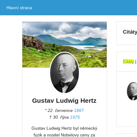
Hlavní strana
(current)
Citát
Citáty
Gustav Ludwig Hertz
* 22. července
1887
† 30. října
1975
Gustav Ludwig Hertz byl německý
fyzik a nositel Nobelovy ceny za