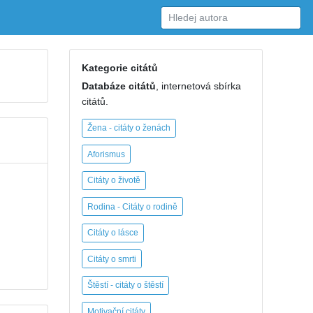
Kategorie citátů
Databáze citátů
, internetová sbírka
citátů.
Žena - citáty o ženách
Aforismus
Citáty o životě
Rodina - Citáty o rodině
Citáty o lásce
Citáty o smrti
Štěstí - citáty o štěstí
Motivační citáty