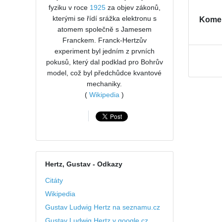
fyziku v roce
1925
za objev zákonů,
kterými se řídí srážka elektronu s
Kome
atomem společně s Jamesem
Franckem. Franck-Hertzův
experiment byl jedním z prvních
pokusů, který dal podklad pro Bohrův
model, což byl předchůdce kvantové
mechaniky.
(
Wikipedia
)
Hertz, Gustav
- Odkazy
Citáty
Wikipedia
Gustav Ludwig Hertz na seznamu.cz
Gustav Ludwig Hertz v google.cz