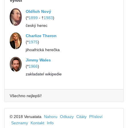
Výročí
Oldřich Nový
(*
1899
- †
1983
)
český herec
Charlize Theron
(*
1975
)
jihoafrická herečka
Jimmy Wales
(*
1966
)
zakladatel wikipedie
Všechno nejlepší!
© 2018 Veruatata
Nahoru
Odkazy
Citáty
Přísloví
Seznamy
Kontakt
Info