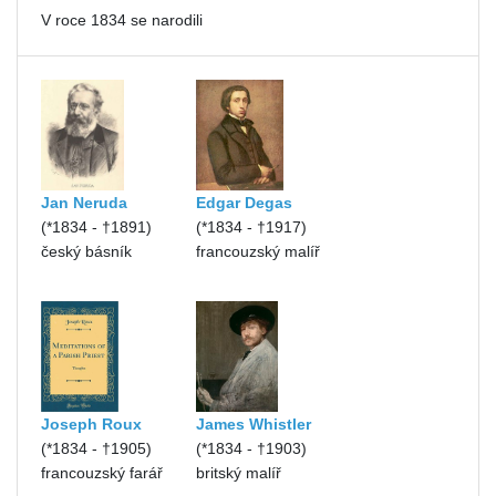
V roce 1834 se narodili
Jan Neruda
Edgar Degas
(*1834 - †1891)
(*1834 - †1917)
český básník
francouzský malíř
Joseph Roux
James Whistler
(*1834 - †1905)
(*1834 - †1903)
francouzský farář
britský malíř