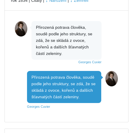
↓
↓
rok 1834 | Citáty |
Narození
|
Zemřelí
Přirozená potrava člověka,
soudě podle jeho struktury, se
zdá, že se skládá z ovoce,
kořenů a dalších šťavnatých
částí zeleniny.
Georges Cuvier
Přirozená potrava člověka, soudě
podle jeho struktury, se zdá, že se
skládá z ovoce, kořenů a dalších
šťavnatých částí zeleniny.
Georges Cuvier