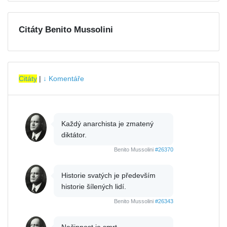
Citáty Benito Mussolini
Citáty
|
↓ Komentáře
Každý anarchista je zmatený
diktátor.
Benito Mussolini
#26370
Historie svatých je především
historie šílených lidí.
Benito Mussolini
#26343
Nečinnost je smrt.