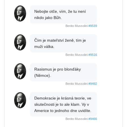
Nebojte otče, vím, že tu není
nikdo jako Bůh.
Benito Mussolini
#9539
Čím je mateřství ženě, tím je
muži válka.
Benito Mussolini
#9516
Rasismus je pro blonďáky
(Němce).
Benito Mussolini
#9492
Demokracie je krásná teorie, ve
skutečnosti je to ale klam. Vy v
Americe to jednoho dne uvidíte.
Benito Mussolini
#9466