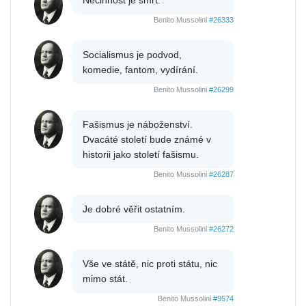
Benito Mussolini
#26333
Socialismus je podvod,
komedie, fantom, vydírání.
Benito Mussolini
#26299
Fašismus je náboženství.
Dvacáté století bude známé v
historii jako století fašismu.
Benito Mussolini
#26287
Je dobré věřit ostatním.
Benito Mussolini
#26272
Vše ve státě, nic proti státu, nic
mimo stát.
Benito Mussolini
#9574