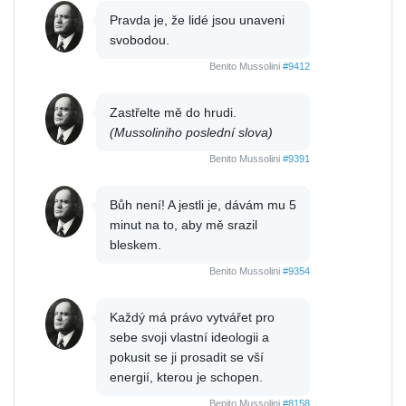
Pravda je, že lidé jsou unaveni
svobodou.
Benito Mussolini
#9412
Zastřelte mě do hrudi.
(Mussoliniho poslední slova)
Benito Mussolini
#9391
Bůh není! A jestli je, dávám mu 5
minut na to, aby mě srazil
bleskem.
Benito Mussolini
#9354
Každý má právo vytvářet pro
sebe svoji vlastní ideologii a
pokusit se ji prosadit se vší
energií, kterou je schopen.
Benito Mussolini
#8158