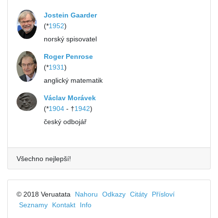
Jostein Gaarder
(*
1952
)
norský spisovatel
Roger Penrose
(*
1931
)
anglický matematik
Václav Morávek
(*
1904
- †
1942
)
český odbojář
Všechno nejlepší!
© 2018 Veruatata
Nahoru
Odkazy
Citáty
Přísloví
Seznamy
Kontakt
Info