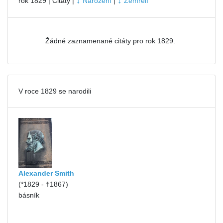
↓
↓
rok 1829 | Citáty |
Narození
|
Zemřelí
Žádné zaznamenané citáty pro rok 1829.
V roce 1829 se narodili
Alexander Smith
(*1829 - †1867)
básník