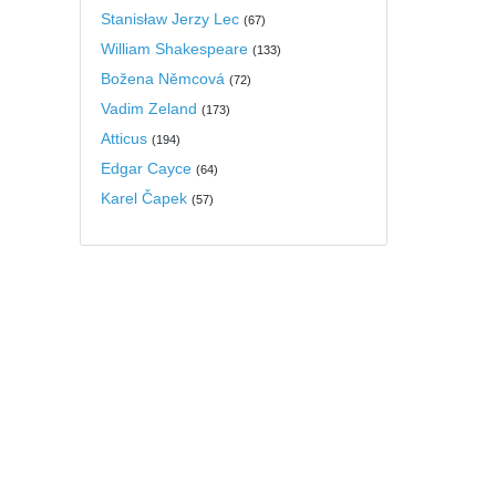
Stanisław Jerzy Lec
(
67
)
William Shakespeare
(
133
)
Božena Němcová
(
72
)
Vadim Zeland
(
173
)
Atticus
(
194
)
Edgar Cayce
(
64
)
Karel Čapek
(
57
)