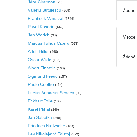
Jára Cimrman
(
75
)
Valeriu Butulescu
Žádné 
(
268
)
František Vymazal
(
1546
)
Pavel Kosorin
(
442
)
Jan Werich
(
99
)
V roce
Marcus Tullius Cicero
(
379
)
Adolf Hitler
(
460
)
Žádné 
Oscar Wilde
(
163
)
Albert Einstein
(
130
)
Sigmund Freud
(
157
)
Paulo Coelho
(
114
)
Lucius Annaeus Seneca
(
93
)
Eckhart Tolle
(
105
)
Karel Plíhal
(
149
)
Jan Sobotka
(
266
)
Friedrich Nietzsche
(
183
)
Lev Nikolajevič Tolstoj
(
372
)