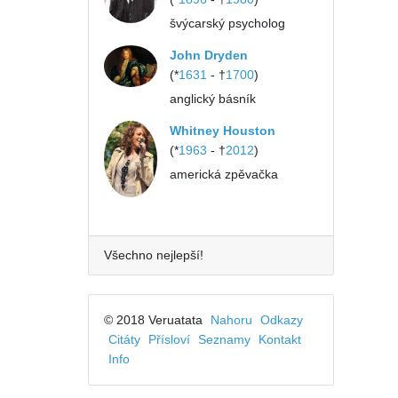
švýcarský psycholog
John Dryden
(*
1631
- †
1700
)
anglický básník
Whitney Houston
(*
1963
- †
2012
)
americká zpěvačka
Všechno nejlepší!
© 2018 Veruatata
Nahoru
Odkazy
Citáty
Přísloví
Seznamy
Kontakt
Info