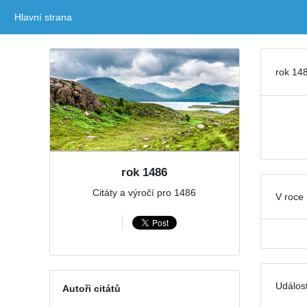
Hlavní strana
(current)
rok 148
rok 1486
Citáty a výročí pro 1486
V roce 
Událost
Autoři citátů