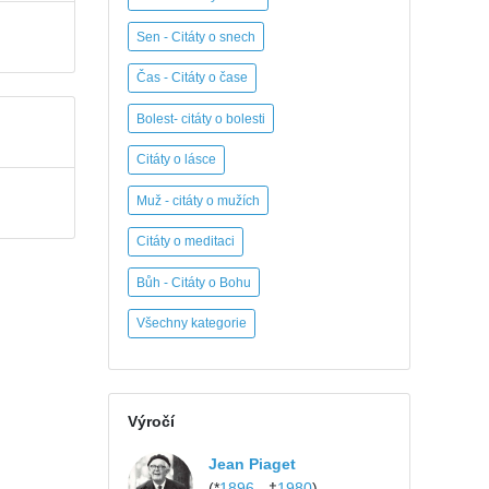
Sen - Citáty o snech
Čas - Citáty o čase
Bolest- citáty o bolesti
Citáty o lásce
Muž - citáty o mužích
Citáty o meditaci
Bůh - Citáty o Bohu
Všechny kategorie
Výročí
Jean Piaget
(*
1896
- †
1980
)