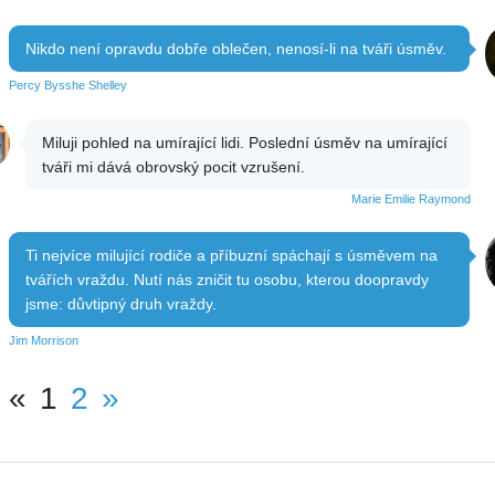
Nikdo není opravdu dobře oblečen, nenosí-li na tváři úsměv.
Percy Bysshe Shelley
Miluji pohled na umírající lidi. Poslední úsměv na umírající
tváři mi dává obrovský pocit vzrušení.
Marie Emilie Raymond
Ti nejvíce milující rodiče a příbuzní spáchají s úsměvem na
tvářích vraždu. Nutí nás zničit tu osobu, kterou doopravdy
jsme: důvtipný druh vraždy.
Jim Morrison
«
1
2
»