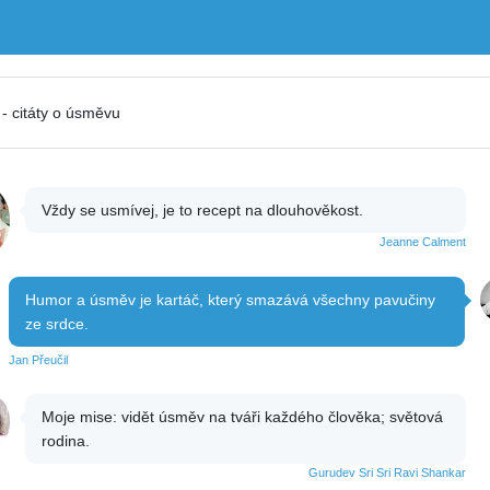
- citáty o úsměvu
Vždy se usmívej, je to recept na dlouhověkost.
Jeanne Calment
Humor a úsměv je kartáč, který smazává všechny pavučiny
ze srdce.
Jan Přeučil
Moje mise: vidět úsměv na tváři každého člověka; světová
rodina.
Gurudev Sri Sri Ravi Shankar