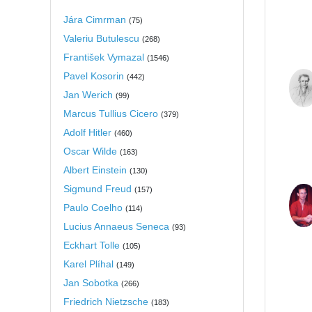
Jára Cimrman
(
75
)
Valeriu Butulescu
(
268
)
František Vymazal
(
1546
)
Pavel Kosorin
(
442
)
Jan Werich
(
99
)
Marcus Tullius Cicero
(
379
)
Adolf Hitler
(
460
)
Oscar Wilde
(
163
)
Albert Einstein
(
130
)
Sigmund Freud
(
157
)
Paulo Coelho
(
114
)
Lucius Annaeus Seneca
(
93
)
Eckhart Tolle
(
105
)
Karel Plíhal
(
149
)
Jan Sobotka
(
266
)
Friedrich Nietzsche
(
183
)