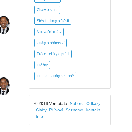
Citáty o smrti
Štěstí - citáty o štěstí
Motivační citáty
Citáty o přátelství
Práce - citáty o práci
Hlášky
Hudba - Citáty o hudbě
© 2018 Veruatata
Nahoru
Odkazy
Citáty
Přísloví
Seznamy
Kontakt
Info