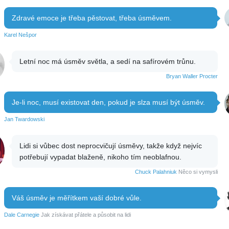
Zdravé emoce je třeba pěstovat, třeba úsměvem.
Karel Nešpor
Letní noc má úsměv světla, a sedí na safírovém trůnu.
Bryan Waller Procter
Je-li noc, musí existovat den, pokud je slza musí být úsměv.
Jan Twardowski
Lidi si vůbec dost neprocvičují úsměvy, takže když nejvíc
potřebují vypadat blaženě, nikoho tím neoblafnou.
Chuck Palahniuk
Něco si vymysli
Váš úsměv je měřítkem vaší dobré vůle.
Dale Carnegie
Jak získávat přátele a působit na lidi