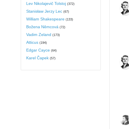
Lev Nikolajevič Tolstoj
(
372
)
Stanisław Jerzy Lec
(
67
)
William Shakespeare
(
133
)
Božena Němcová
(
72
)
Vadim Zeland
(
173
)
Atticus
(
194
)
Edgar Cayce
(
64
)
Karel Čapek
(
57
)