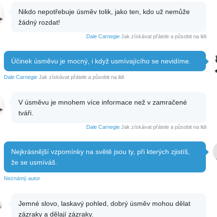
Nikdo nepotřebuje úsměv tolik, jako ten, kdo už nemůže
žádný rozdat!
Dale Carnegie
Jak získávat přátele a působit na lidi
Účinek úsměvu je mocný, i když usmívajícího se nevidíme.
Dale Carnegie
Jak získávat přátele a působit na lidi
V úsměvu je mnohem více informace než v zamračené
tváři.
Dale Carnegie
Jak získávat přátele a působit na lidi
Nejkrásnější vzpomínky na světě jsou ty, při kterých zjistíš,
že se usmíváš.
Neznámý autor
Jemné slovo, laskavý pohled, dobrý úsměv mohou dělat
zázraky a dělají zázraky.