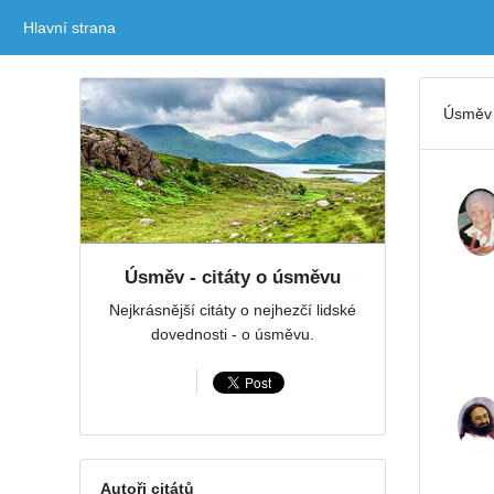
Hlavní strana
(current)
Úsměv 
Úsměv - citáty o úsměvu
Nejkrásnější citáty o nejhezčí lidské
dovednosti - o úsměvu.
Autoři citátů