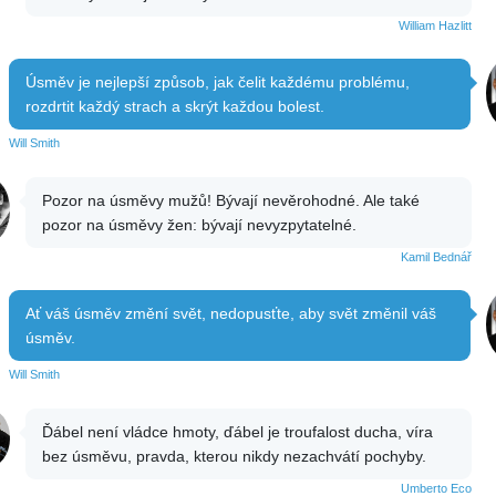
William Hazlitt
Úsměv je nejlepší způsob, jak čelit každému problému,
rozdrtit každý strach a skrýt každou bolest.
Will Smith
Pozor na úsměvy mužů! Bývají nevěrohodné. Ale také
pozor na úsměvy žen: bývají nevyzpytatelné.
Kamil Bednář
Ať váš úsměv změní svět, nedopusťte, aby svět změnil váš
úsměv.
Will Smith
Ďábel není vládce hmoty, ďábel je troufalost ducha, víra
bez úsměvu, pravda, kterou nikdy nezachvátí pochyby.
Umberto Eco