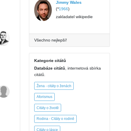
Jimmy Wales
(*
1966
)
zakladatel wikipedie
Všechno nejlepší!
Kategorie citátů
Databáze citátů
, internetová sbírka
citátů.
Žena - citáty o ženách
Aforismus
Citáty o životě
Rodina - Citáty o rodině
Citáty o lásce