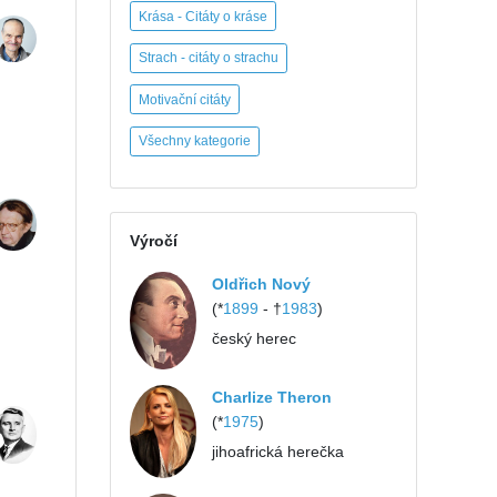
Krása - Citáty o kráse
Strach - citáty o strachu
Motivační citáty
Všechny kategorie
Výročí
Oldřich Nový
(*
1899
- †
1983
)
český herec
Charlize Theron
(*
1975
)
jihoafrická herečka