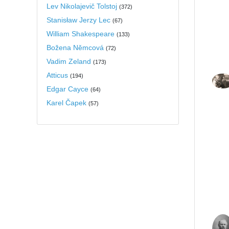
Lev Nikolajevič Tolstoj
(
372
)
Stanisław Jerzy Lec
(
67
)
William Shakespeare
(
133
)
Božena Němcová
(
72
)
Vadim Zeland
(
173
)
Atticus
(
194
)
Edgar Cayce
(
64
)
Karel Čapek
(
57
)