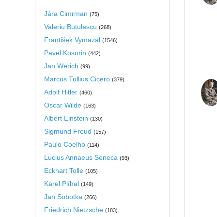
Jára Cimrman
(
75
)
Valeriu Butulescu
(
268
)
František Vymazal
(
1546
)
Pavel Kosorin
(
442
)
Jan Werich
(
99
)
Marcus Tullius Cicero
(
379
)
Adolf Hitler
(
460
)
Oscar Wilde
(
163
)
Albert Einstein
(
130
)
Sigmund Freud
(
157
)
Paulo Coelho
(
114
)
Lucius Annaeus Seneca
(
93
)
Eckhart Tolle
(
105
)
Karel Plíhal
(
149
)
Jan Sobotka
(
266
)
Friedrich Nietzsche
(
183
)