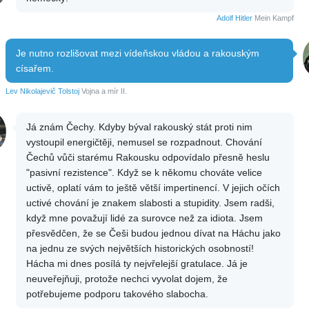
Adolf Hitler
Mein Kampf
Je nutno rozlišovat mezi vídeňskou vládou a rakouským
císařem.
Lev Nikolajevič Tolstoj
Vojna a mír II.
Já znám Čechy. Kdyby býval rakouský stát proti nim
vystoupil energičtěji, nemusel se rozpadnout. Chování
Čechů vůči starému Rakousku odpovídalo přesně heslu
"pasivní rezistence". Když se k někomu chováte velice
uctivě, oplatí vám to ještě větší impertinencí. V jejich očích
uctivé chování je znakem slabosti a stupidity. Jsem radši,
když mne považují lidé za surovce než za idiota. Jsem
přesvědčen, že se Češi budou jednou dívat na Háchu jako
na jednu ze svých největších historických osobností!
Hácha mi dnes posílá ty nejvřelejší gratulace. Já je
neuveřejňuji, protože nechci vyvolat dojem, že
potřebujeme podporu takového slabocha.