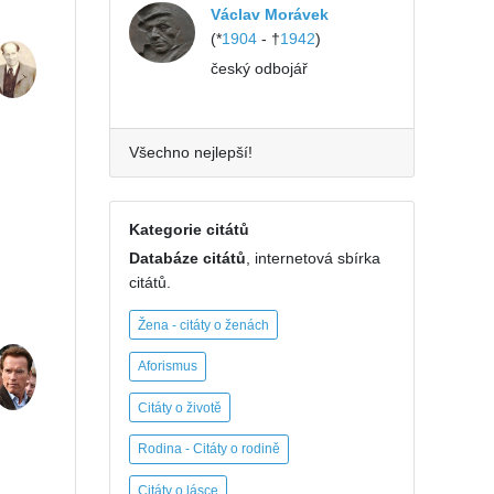
Václav Morávek
(*
1904
- †
1942
)
český odbojář
Všechno nejlepší!
Kategorie citátů
Databáze citátů
, internetová sbírka
citátů.
Žena - citáty o ženách
Aforismus
Citáty o životě
Rodina - Citáty o rodině
Citáty o lásce