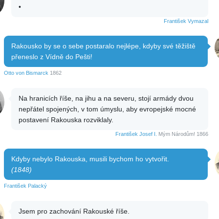
•
František Vymazal
Rakousko by se o sebe postaralo nejlépe, kdyby své těžiště
přeneslo z Vídně do Pešti!
Otto von Bismarck
1862
Na hranicích říše, na jihu a na severu, stojí armády dvou
nepřátel spojených, v tom úmyslu, aby evropejské mocné
postavení Rakouska rozviklaly.
František Josef I.
Mým Národům! 1866
Kdyby nebylo Rakouska, musili bychom ho vytvořit.
(1848)
František Palacký
Jsem pro zachování Rakouské říše.