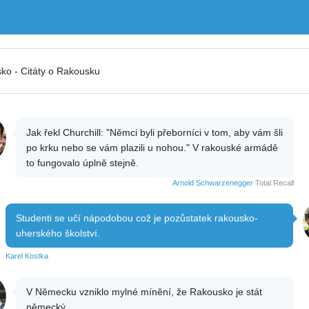
ko - Citáty o Rakousku
Jak řekl Churchill: "Němci byli přeborníci v tom, aby vám šli
po krku nebo se vám plazili u nohou." V rakouské armádě
to fungovalo úplně stejně.
Arnold Schwarzenegger
Total Recall
Studenti se učí nápodobou což je pozůstatek rakousko-
uherského školství.
Karel Kostka
V Německu vzniklo mylné mínění, že Rakousko je stát
německý.