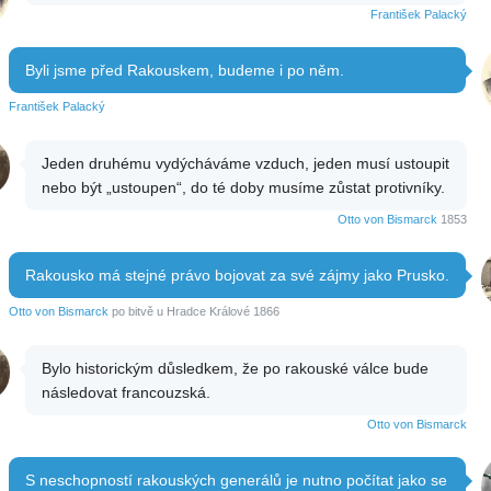
František Palacký
Byli jsme před Rakouskem, budeme i po něm.
František Palacký
Jeden druhému vydýcháváme vzduch, jeden musí ustoupit
nebo být „ustoupen“, do té doby musíme zůstat protivníky.
Otto von Bismarck
1853
Rakousko má stejné právo bojovat za své zájmy jako Prusko.
Otto von Bismarck
po bitvě u Hradce Králové 1866
Bylo historickým důsledkem, že po rakouské válce bude
následovat francouzská.
Otto von Bismarck
S neschopností rakouských generálů je nutno počítat jako se