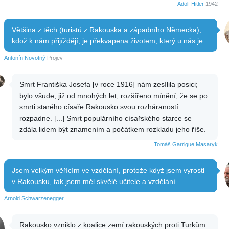
Adolf Hitler
1942
Většina z těch (turistů z Rakouska a západního Německa),
kdož k nám přijíždějí, je překvapena životem, který u nás je.
Antonín Novotný
Projev
Smrt Františka Josefa [v roce 1916] nám zesílila posici;
bylo všude, již od mnohých let, rozšířeno mínění, že se po
smrti starého císaře Rakousko svou rozháraností
rozpadne. [...] Smrt populárního císařského starce se
zdála lidem být znamením a počátkem rozkladu jeho říše.
Tomáš Garrigue Masaryk
Jsem velkým věřícím ve vzdělání, protože když jsem vyrostl
v Rakousku, tak jsem měl skvělé učitele a vzdělání.
Arnold Schwarzenegger
Rakousko vzniklo z koalice zemí rakouských proti Turkům.