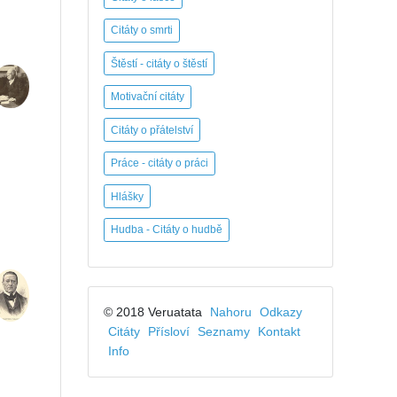
Citáty o smrti
Štěstí - citáty o štěstí
Motivační citáty
Citáty o přátelství
Práce - citáty o práci
Hlášky
Hudba - Citáty o hudbě
© 2018 Veruatata
Nahoru
Odkazy
Citáty
Přísloví
Seznamy
Kontakt
Info