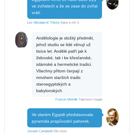
ve zvířatech a že se zase do zvířat
vrátí.
Lev Nikolajevič Tolstoj
Vojna a mír II.
Andělologie je složitý předmět,
jehož studiu se lidé věnují už
tisíce let. Andělé patří jak k
židovské, tak i ke křesťanské,
islámské a hermetické tradici.
Všechny přitom čerpají z
mnohem starších tradic
staroegyptských a
babylonských.
Francis Melville
Tajemství magie
Ve starém Egyptě představovala
pyramida prapůvodní pahorek.
Joseph Campbell
Síla mýtu