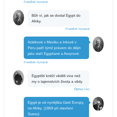
František Vymazal
Bůh ví, jak se dostal Egypt do
Afriky.
František Vymazal
Aztékové v Mexiku a Inkové v
Peru patří týmž právem do dějin
jako staří Egypťané a Assyrové.
František Vymazal
Egyptští kněží věděli více než
my o tajemstvích života a vědy.
Éliphas Lévi
Egypt je od nynějška částí Evropy,
ne Afriky. (1869 při otevření
Suezu)