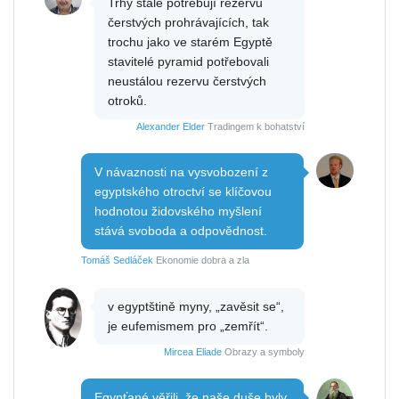
Trhy stále potřebují rezervu
čerstvých prohrávajících, tak
trochu jako ve starém Egyptě
stavitelé pyramid potřebovali
neustálou rezervu čerstvých
otroků.
Alexander Elder
Tradingem k bohatství
V návaznosti na vysvobození z
egyptského otroctví se klíčovou
hodnotou židovského myšlení
stává svoboda a odpovědnost.
Tomáš Sedláček
Ekonomie dobra a zla
v egyptštině myny, „zavěsit se“,
je eufemismem pro „zemřít“.
Mircea Eliade
Obrazy a symboly
Egypťané věřili, že naše duše byly