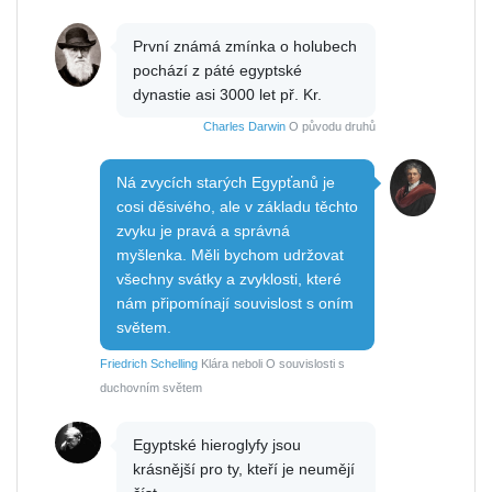
První známá zmínka o holubech
pochází z páté egyptské
dynastie asi 3000 let př. Kr.
Charles Darwin
O původu druhů
Ná zvycích starých Egypťanů je
cosi děsivého, ale v základu těchto
zvyku je pravá a správná
myšlenka. Měli bychom udržovat
všechny svátky a zvyklosti, které
nám připomínají souvislost s oním
světem.
Friedrich Schelling
Klára neboli O souvislosti s
duchovním světem
Egyptské hieroglyfy jsou
krásnější pro ty, kteří je neumějí