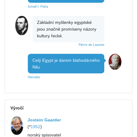
Ismaíl I. Paša
Základní myšlenky egyptské
jsou značně promíseny názory
kultury řecké.
Pierre de Lasenic
Celý Egypt je darem blahodárného
Nilu.
Herodot
Výročí
Jostein Gaarder
(*
1952
)
norský spisovatel