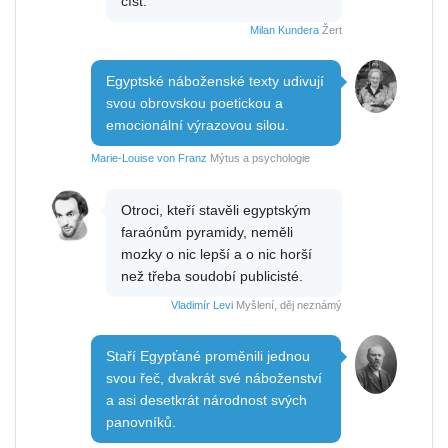
číst.
Milan Kundera
Žert
Egyptské náboženské texty udivují
svou obrovskou poetickou a
emocionální výrazovou silou.
Marie-Louise von Franz
Mýtus a psychologie
Otroci, kteří stavěli egyptským
faraónům pyramidy, neměli
mozky o nic lepší a o nic horší
než třeba soudobí publicisté.
Vladimír Levi
Myšlení, děj neznámý
Staří Egypťané proměnili jednou
svou řeč, dvakrát své náboženství
a asi desetkrát národnost svých
panovníků.