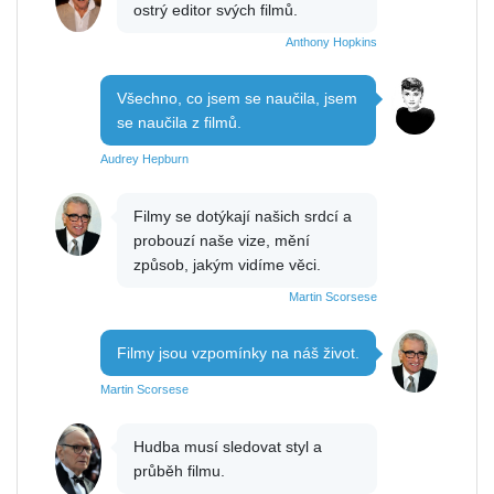
ostrý editor svých filmů.
Anthony Hopkins
Všechno, co jsem se naučila, jsem
se naučila z filmů.
Audrey Hepburn
Filmy se dotýkají našich srdcí a
probouzí naše vize, mění
způsob, jakým vidíme věci.
Martin Scorsese
Filmy jsou vzpomínky na náš život.
Martin Scorsese
Hudba musí sledovat styl a
průběh filmu.