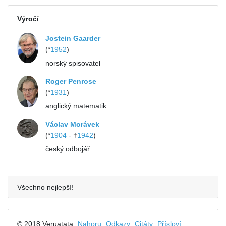
Výročí
Jostein Gaarder
(*
1952
)
norský spisovatel
Roger Penrose
(*
1931
)
anglický matematik
Václav Morávek
(*
1904
- †
1942
)
český odbojář
Všechno nejlepší!
© 2018 Veruatata
Nahoru
Odkazy
Citáty
Přísloví