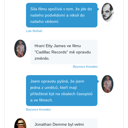
Síla filmu spočívá v tom, že jde do
našeho podvědomí a nikoli do
našeho vědomí.
Luis Buñuel
Hraní Etty James ve filmu
"Cadillac Records" mě opravdu
změnilo.
Beyonce Knowles
Jsem opravdu pyšná, že jsem
jedna z umělců, kteří mají
příležitost být na obalech časopisů
a ve filmech.
Beyonce Knowles
Jonathan Demme byl velmi