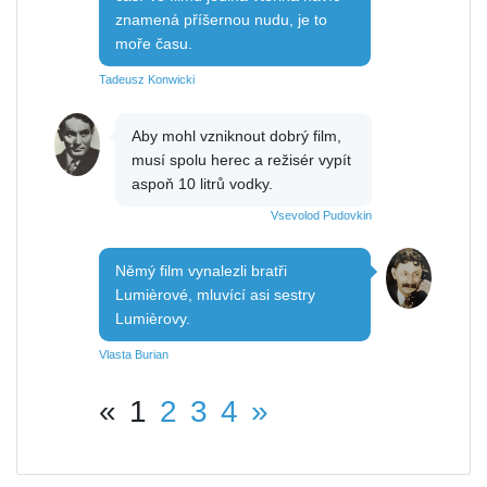
znamená příšernou nudu, je to
moře času.
Tadeusz Konwicki
Aby mohl vzniknout dobrý film,
musí spolu herec a režisér vypít
aspoň 10 litrů vodky.
Vsevolod Pudovkin
Němý film vynalezli bratři
Lumièrové, mluvící asi sestry
Lumièrovy.
Vlasta Burian
«
1
2
3
4
»