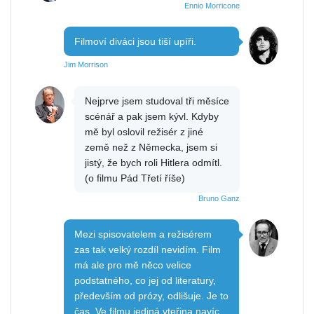
Ennio Morricone
Filmoví diváci jsou tiší upíři.
Jim Morrison
Nejprve jsem studoval tři měsíce
scénář a pak jsem kývl. Kdyby
mě byl oslovil režisér z jiné
země než z Německa, jsem si
jistý, že bych roli Hitlera odmítl.
(o filmu Pád Třetí říše)
Bruno Ganz
Mezi spisovatelem a režisérem
zas tak velký rozdíl nevidím. Film
má ale pro mě něco velice
podstatného, co jej od literatury,
především od prózy, odlišuje. Je to
čas. Ve filmu jediná vteřina navíc