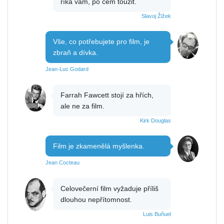
říká vám, po čem toužit.
Slavoj Žižek
Vše, co potřebujete pro film, je
zbraň a dívka.
Jean-Luc Godard
Farrah Fawcett stojí za hřích,
ale ne za film.
Kirk Douglas
Film je zkamenělá myšlenka.
Jean Cocteau
Celovečerní film vyžaduje příliš
dlouhou nepřítomnost.
Luis Buñuel