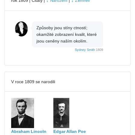
↓
↓
rok 1809 | Citáty |
Narození
|
Zemřelí
Způsoby jsou stíny ctností;
okamžité zobrazení kvalit, které
jsou ceněny naším okolím.
Sydney Smith
1809
V roce 1809 se narodili
Abraham Lincoln
Edgar Allan Poe