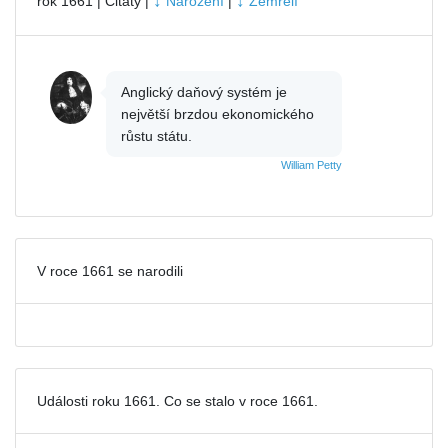
↓
↓
rok 1661 | Citáty |
Narození
|
Zemřelí
Anglický daňový systém je
největší brzdou ekonomického
růstu státu.
William Petty
V roce 1661 se narodili
Události roku 1661. Co se stalo v roce 1661.