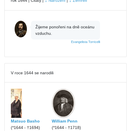
↓
↓
rok 1644 | Citáty |
Narození
|
Zemřelí
Žijeme ponořeni na dně oceánu
vzduchu.
Evangelista Torricelli
V roce 1644 se narodili
Matsuo Basho
William Penn
(*1644 - †1694)
(*1644 - †1718)