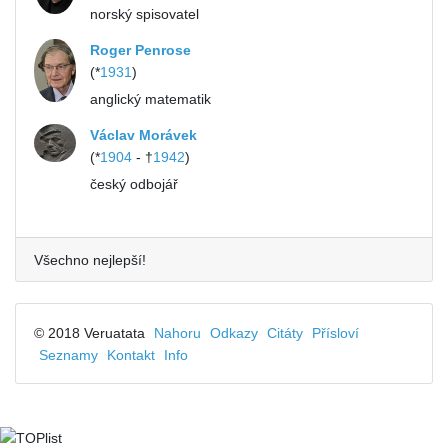
norský spisovatel
Roger Penrose
(*
1931
)
anglický matematik
Václav Morávek
(*
1904
- †
1942
)
český odbojář
Všechno nejlepší!
© 2018 Veruatata
Nahoru
Odkazy
Citáty
Přísloví
Seznamy
Kontakt
Info