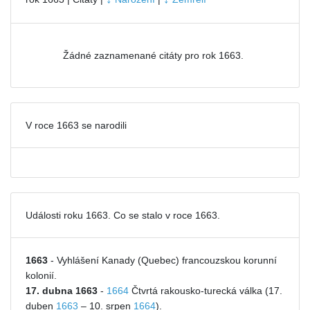
Žádné zaznamenané citáty pro rok 1663.
V roce 1663 se narodili
Události roku 1663. Co se stalo v roce 1663.
1663
- Vyhlášení Kanady (Quebec) francouzskou korunní
kolonií.
17. dubna 1663
-
1664
Čtvrtá rakousko-turecká válka (17.
duben
1663
– 10. srpen
1664
).