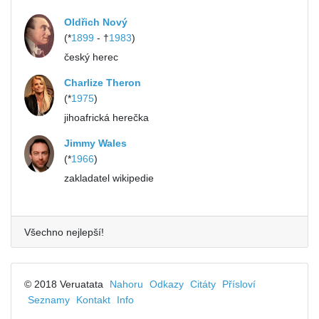
Oldřich Nový
(*
1899
- †
1983
)
český herec
Charlize Theron
(*
1975
)
jihoafrická herečka
Jimmy Wales
(*
1966
)
zakladatel wikipedie
Všechno nejlepší!
© 2018 Veruatata
Nahoru
Odkazy
Citáty
Přísloví
Seznamy
Kontakt
Info