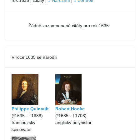
↓
↓
rok 1635 | Citáty |
Narození
|
Zemřelí
Žádné zaznamenané citáty pro rok 1635.
V roce 1635 se narodili
Philippe Quinault
Robert Hooke
(*1635 - †1688)
(*1635 - †1703)
francouzský
anglický polyhistor
spisovatel