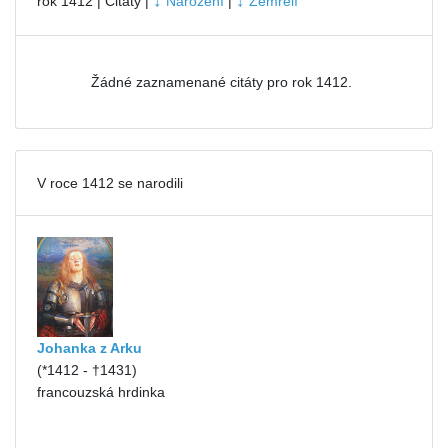
↓
↓
rok 1412 | Citáty |
Narození
|
Zemřelí
Žádné zaznamenané citáty pro rok 1412.
V roce 1412 se narodili
Johanka z Arku
(*1412 - †1431)
francouzská hrdinka