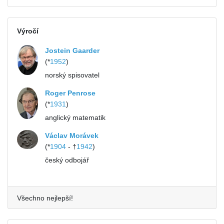
Výročí
Jostein Gaarder
(*
1952
)
norský spisovatel
Roger Penrose
(*
1931
)
anglický matematik
Václav Morávek
(*
1904
- †
1942
)
český odbojář
Všechno nejlepší!