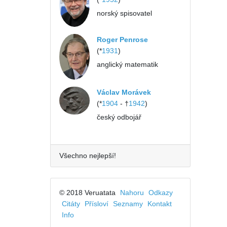
norský spisovatel
Roger Penrose
(*
1931
)
anglický matematik
Václav Morávek
(*
1904
- †
1942
)
český odbojář
Všechno nejlepší!
© 2018 Veruatata
Nahoru
Odkazy
Citáty
Přísloví
Seznamy
Kontakt
Info