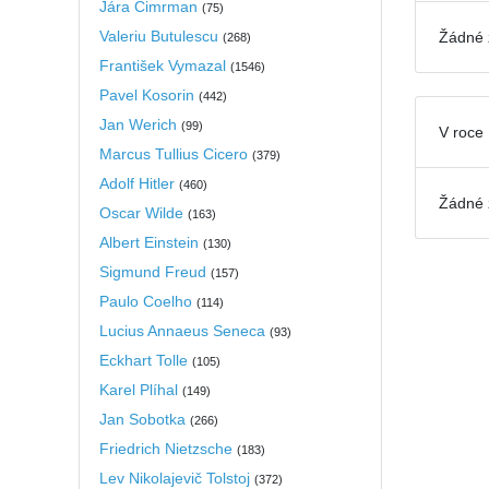
Jára Cimrman
(
75
)
Valeriu Butulescu
Žádné 
(
268
)
František Vymazal
(
1546
)
Pavel Kosorin
(
442
)
Jan Werich
(
99
)
V roce
Marcus Tullius Cicero
(
379
)
Adolf Hitler
(
460
)
Žádné 
Oscar Wilde
(
163
)
Albert Einstein
(
130
)
Sigmund Freud
(
157
)
Paulo Coelho
(
114
)
Lucius Annaeus Seneca
(
93
)
Eckhart Tolle
(
105
)
Karel Plíhal
(
149
)
Jan Sobotka
(
266
)
Friedrich Nietzsche
(
183
)
Lev Nikolajevič Tolstoj
(
372
)