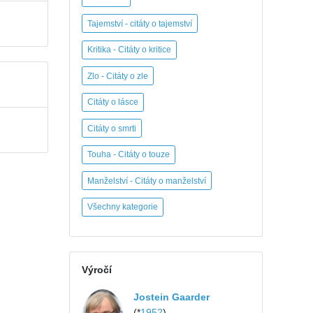
Tajemství - citáty o tajemství
Kritika - Citáty o kritice
Zlo - Citáty o zle
Citáty o lásce
Citáty o smrti
Touha - Citáty o touze
Manželství - Citáty o manželství
Všechny kategorie
Výročí
Jostein Gaarder
(*
1952
)