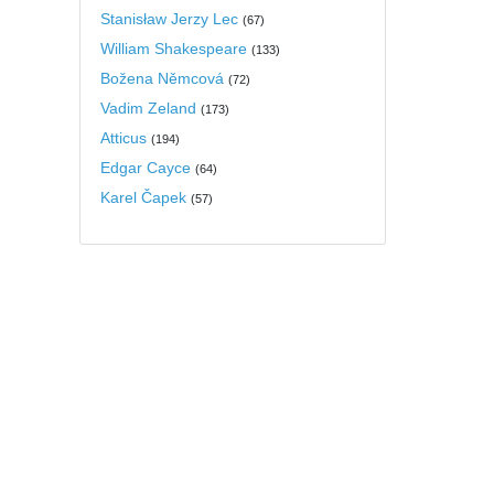
Stanisław Jerzy Lec
(
67
)
William Shakespeare
(
133
)
Božena Němcová
(
72
)
Vadim Zeland
(
173
)
Atticus
(
194
)
Edgar Cayce
(
64
)
Karel Čapek
(
57
)