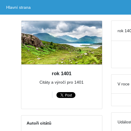
Hlavní strana
(current)
rok 140
rok 1401
Citáty a výročí pro 1401
V roce 
Událost
Autoři citátů