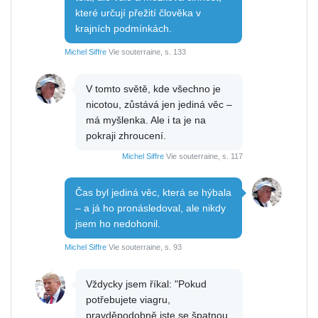
které určují přežití člověka v
krajních podmínkách.
Michel Siffre
Vie souterraine, s. 133
V tomto světě, kde všechno je
nicotou, zůstává jen jediná věc –
má myšlenka. Ale i ta je na
pokraji zhroucení.
Michel Siffre
Vie souterraine, s. 117
Čas byl jediná věc, která se hýbala
– a já ho pronásledoval, ale nikdy
jsem ho nedohonil.
Michel Siffre
Vie souterraine, s. 93
Vždycky jsem říkal: "Pokud
potřebujete viagru,
pravděpodobně jste se špatnou