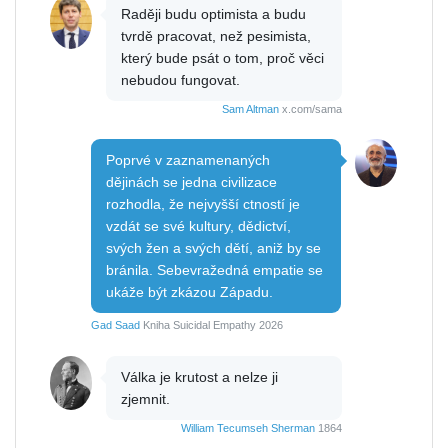
Raději budu optimista a budu
tvrdě pracovat, než pesimista,
který bude psát o tom, proč věci
nebudou fungovat.
Sam Altman
x.com/sama
Poprvé v zaznamenaných
dějinách se jedna civilizace
rozhodla, že nejvyšší ctností je
vzdát se své kultury, dědictví,
svých žen a svých dětí, aniž by se
bránila. Sebevražedná empatie se
ukáže být zkázou Západu.
Gad Saad
Kniha Suicidal Empathy 2026
Válka je krutost a nelze ji
zjemnit.
William Tecumseh Sherman
1864