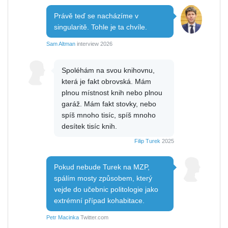
Právě teď se nacházíme v
singularitě. Tohle je ta chvíle.
Sam Altman
interview 2026
Spoléhám na svou knihovnu,
která je fakt obrovská. Mám
plnou místnost knih nebo plnou
garáž. Mám fakt stovky, nebo
spíš mnoho tisíc, spíš mnoho
desítek tisíc knih.
Filip Turek
2025
Pokud nebude Turek na MZP,
spálím mosty způsobem, který
vejde do učebnic politologie jako
extrémní případ kohabitace.
Petr Macinka
Twitter.com