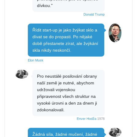
dívkou."
Donald Trump
Řídit start-up je jako žvýkat sklo a
dívat se do propasti. Po nějaké
době přestanete zírat, ale žvýkání
skla nikdy neskončí.
Elon Musk
Pro neustálé posilování obrany
naší země je nutné, abychom
udržovali vojenskou
připravenost všech struktur na
vysoké úrovni a den za dnem ji
zdokonalovali.
Enver Hodža
1978
Žádná síla, žádné mučení, žádné