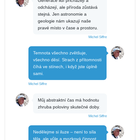
Generace lidí přicházejí a
odcházejí, ale příroda zůstává
stejná. Jen astronomie a
geologie nám ukazují naše
pravé místo v čase a prostoru.
Michel Siffre
Temnota všechno zvětšuje,
všechno děsí. Strach z přítomnosti
číhá ve stínech, i když jste úplně
sami.
Michel Siffre
Můj abstraktní čas má hodnotu
zhruba poloviny skutečné doby.
Michel Siffre
Nedělejme si iluze – není to síla
těla, ale vůle a mozková činnost,