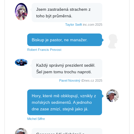
Jsem zastrašená strachem z
toho být průměrná.
Taylor Swift
inc.com 2025
Biskup je pastor, ne manažer.
Robert Francis Prevost
Každý správný prezident seděl.
Šel jsem tomu trochu naproti.
Pavel Novotný
iDnes.cz 2025
Hory, které mě obklopují, vznikly z
mořských sedimentů. A jednoho
dne zase zmizí, stejně jako já.
Michel Siffre