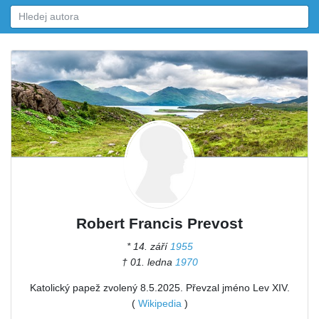
Robert Francis Prevost
* 14. září
1955
† 01. ledna
1970
Katolický papež zvolený 8.5.2025. Převzal jméno Lev XIV.
(
Wikipedia
)