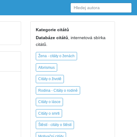
Kategorie citátů
Databáze citátů
, internetová sbírka
citátů.
Žena - citáty o ženách
Aforismus
Citáty o životě
Rodina - Citáty o rodině
Citáty o lásce
Citáty o smrti
Štěstí - citáty o štěstí
Motivační citáty