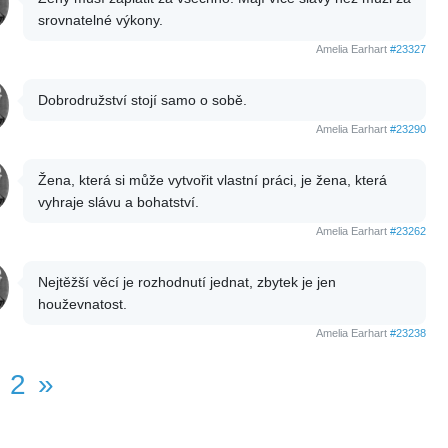
srovnatelné výkony.
Amelia Earhart
#23327
Dobrodružství stojí samo o sobě.
Amelia Earhart
#23290
Žena, která si může vytvořit vlastní práci, je žena, která
vyhraje slávu a bohatství.
Amelia Earhart
#23262
Nejtěžší věcí je rozhodnutí jednat, zbytek je jen
houževnatost.
Amelia Earhart
#23238
2
»