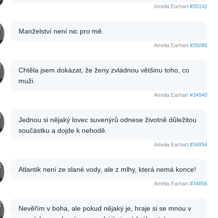
Amelia Earhart
#35142
Manželství není nic pro mě.
Amelia Earhart
#35086
Chtěla jsem dokázat, že ženy zvládnou většinu toho, co
muži.
Amelia Earhart
#34940
Jednou si nějaký lovec suvenýrů odnese životně důležitou
součástku a dojde k nehodě.
Amelia Earhart
#34894
Atlantik není ze slané vody, ale z mlhy, která nemá konce!
Amelia Earhart
#34856
Nevěřím v boha, ale pokud nějaký je, hraje si se mnou v