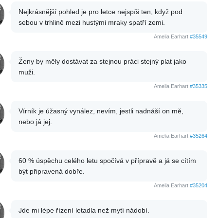
Nejkrásnější pohled je pro letce nejspíš ten, když pod
sebou v trhlině mezi hustými mraky spatří zemi.
Amelia Earhart
#35549
Ženy by měly dostávat za stejnou práci stejný plat jako
muži.
Amelia Earhart
#35335
Vírník je úžasný vynález, nevím, jestli nadnáší on mě,
nebo já jej.
Amelia Earhart
#35264
60 % úspěchu celého letu spočívá v přípravě a já se cítím
být připravená dobře.
Amelia Earhart
#35204
Jde mi lépe řízení letadla než mytí nádobí.