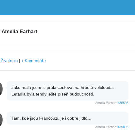
y Amelia Earhart
|
Životopis
|
↓ Komentáře
Jako malá jsem si přála cestovat na hřbetě velblouda.
Letadla byla tehdy ještě píseň budoucnosti.
Amelia Earhart
#36503
Tam, kde jsou Francouzi, je i dobré jídlo…
Amelia Earhart
#35893