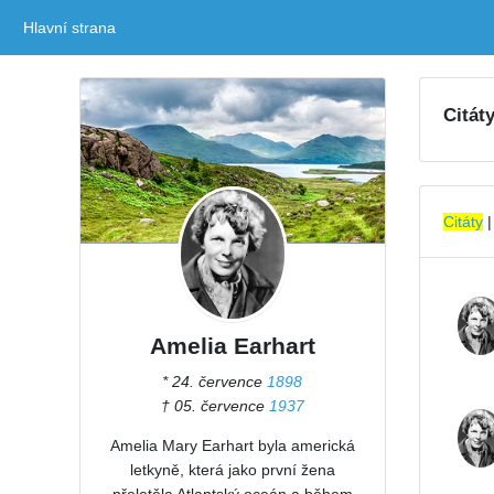
Hlavní strana
(current)
Citát
Citáty
Amelia Earhart
* 24. července
1898
† 05. července
1937
Amelia Mary Earhart byla americká
letkyně, která jako první žena