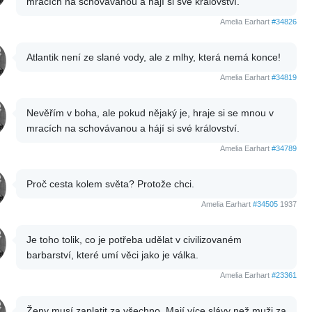
mracích na schovávanou a hájí si své království.
Amelia Earhart
#34826
Atlantik není ze slané vody, ale z mlhy, která nemá konce!
Amelia Earhart
#34819
Nevěřím v boha, ale pokud nějaký je, hraje si se mnou v
mracích na schovávanou a hájí si své království.
Amelia Earhart
#34789
Proč cesta kolem světa? Protože chci.
Amelia Earhart
#34505
1937
Je toho tolik, co je potřeba udělat v civilizovaném
barbarství, které umí věci jako je válka.
Amelia Earhart
#23361
Ženy musí zaplatit za všechno. Mají více slávy než muži za