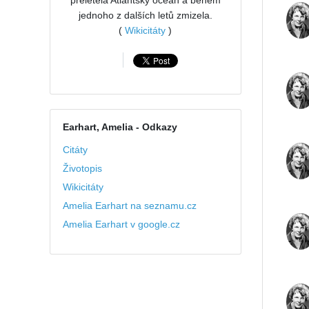
přeletěla Atlantský oceán a během
jednoho z dalších letů zmizela.
(
Wikicitáty
)
Earhart, Amelia
- Odkazy
Citáty
Životopis
Wikicitáty
Amelia Earhart na seznamu.cz
Amelia Earhart v google.cz