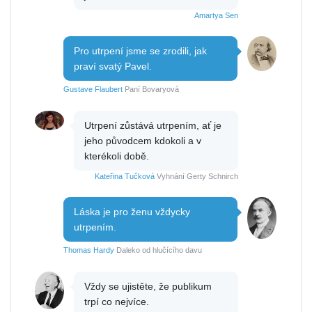
Amartya Sen
Pro utrpení jsme se zrodili, jak
praví svatý Pavel.
Gustave Flaubert
Paní Bovaryová
Utrpení zůstává utrpením, ať je
jeho původcem kdokoli a v
kterékoli době.
Kateřina Tučková
Vyhnání Gerty Schnirch
Láska je pro ženu vždycky
utrpením.
Thomas Hardy
Daleko od hlučícího davu
Vždy se ujistěte, že publikum
trpí co nejvíce.