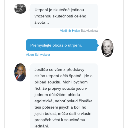
Utrpení je skutečně jedinou
vrozenou skutečností celého
života…
Vladimír Holan
Babyloniaca
Přemýšlejte občas o utrpení.
Albert Schweitzer
Jestliže se vám z představy
cizího utrpení dělá špatně, jde o
případ soucitu. Mohli bychom
říct, že projevy soucitu jsou v
jednom důležitém ohledu
egoistické, neboť pokud člověka
těší potěšení jiných a bolí ho
jejich bolest, může úsilí o vlastní
prospěch vést k soucitnému
jednání.