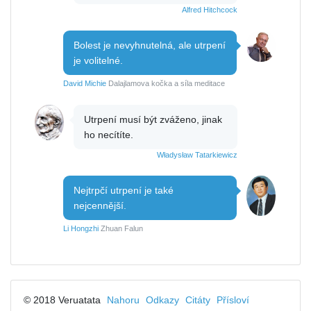
Alfred Hitchcock
Bolest je nevyhnutelná, ale utrpení
je volitelné.
David Michie
Dalajlamova kočka a síla meditace
Utrpení musí být zváženo, jinak
ho necítíte.
Władysław Tatarkiewicz
Nejtrpčí utrpení je také
nejcennější.
Li Hongzhi
Zhuan Falun
© 2018 Veruatata
Nahoru
Odkazy
Citáty
Přísloví