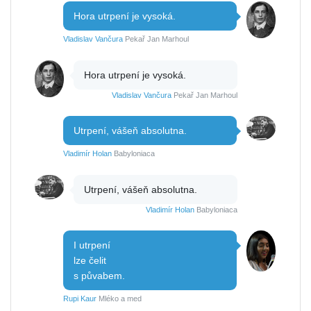
Hora utrpení je vysoká.
Vladislav Vančura
Pekař Jan Marhoul
Hora utrpení je vysoká.
Vladislav Vančura
Pekař Jan Marhoul
Utrpení, vášeň absolutna.
Vladimír Holan
Babyloniaca
Utrpení, vášeň absolutna.
Vladimír Holan
Babyloniaca
I utrpení
lze čelit
s půvabem.
Rupi Kaur
Mléko a med