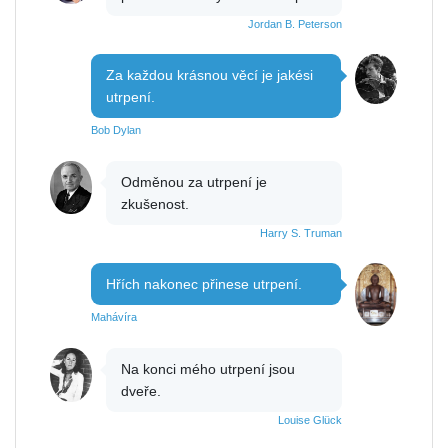
Jordan B. Peterson
Za každou krásnou věcí je jakési
utrpení.
Bob Dylan
Odměnou za utrpení je
zkušenost.
Harry S. Truman
Hřích nakonec přinese utrpení.
Mahávíra
Na konci mého utrpení jsou
dveře.
Louise Glück