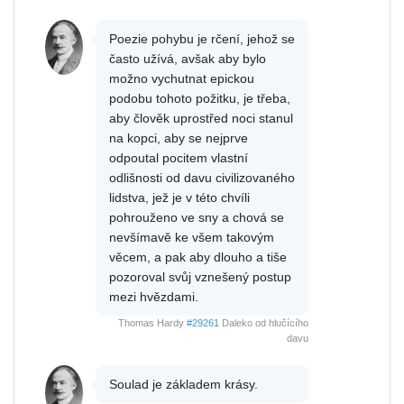
Poezie pohybu je rčení, jehož se
často užívá, avšak aby bylo
možno vychutnat epickou
podobu tohoto požitku, je třeba,
aby člověk uprostřed noci stanul
na kopci, aby se nejprve
odpoutal pocitem vlastní
odlišnosti od davu civilizovaného
lidstva, jež je v této chvíli
pohrouženo ve sny a chová se
nevšímavě ke všem takovým
věcem, a pak aby dlouho a tiše
pozoroval svůj vznešený postup
mezi hvězdami.
Thomas Hardy
#29261
Daleko od hlučícího
davu
Soulad je základem krásy.