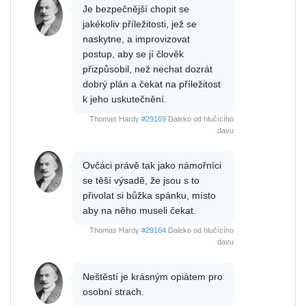
Je bezpečnější chopit se
jakékoliv příležitosti, jež se
naskytne, a improvizovat
postup, aby se jí člověk
přizpůsobil, než nechat dozrát
dobrý plán a čekat na příležitost
k jeho uskutečnění.
Thomas Hardy
#29169
Daleko od hlučícího
davu
Ovčáci právě tak jako námořníci
se těší výsadě, že jsou s to
přivolat si bůžka spánku, místo
aby na něho museli čekat.
Thomas Hardy
#29164
Daleko od hlučícího
davu
Neštěstí je krásným opiátem pro
osobní strach.