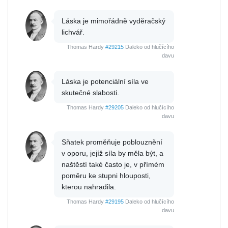
Láska je mimořádně vyděračský
lichvář.
Thomas Hardy
#29215
Daleko od hlučícího
davu
Láska je potenciální síla ve
skutečné slabosti.
Thomas Hardy
#29205
Daleko od hlučícího
davu
Sňatek proměňuje poblouznění
v oporu, jejíž síla by měla být, a
naštěstí také často je, v přímém
poměru ke stupni hlouposti,
kterou nahradila.
Thomas Hardy
#29195
Daleko od hlučícího
davu