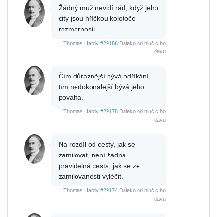
Žádný muž nevidí rád, když jeho
city jsou hříčkou kolotoče
rozmarnosti.
Thomas Hardy
#29186
Daleko od hlučícího
davu
Čím důraznější bývá odříkání,
tím nedokonalejší bývá jeho
povaha.
Thomas Hardy
#29178
Daleko od hlučícího
davu
Na rozdíl od cesty, jak se
zamilovat, není žádná
pravidelná cesta, jak se ze
zamilovanosti vyléčit.
Thomas Hardy
#29174
Daleko od hlučícího
davu