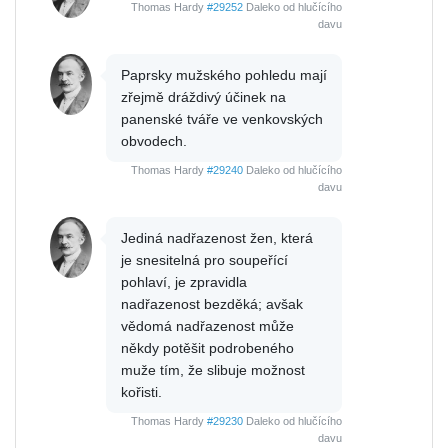
Thomas Hardy
#29252
Daleko od hlučícího
davu
Paprsky mužského pohledu mají
zřejmě dráždivý účinek na
panenské tváře ve venkovských
obvodech.
Thomas Hardy
#29240
Daleko od hlučícího
davu
Jediná nadřazenost žen, která
je snesitelná pro soupeřící
pohlaví, je zpravidla
nadřazenost bezděká; avšak
vědomá nadřazenost může
někdy potěšit podrobeného
muže tím, že slibuje možnost
kořisti.
Thomas Hardy
#29230
Daleko od hlučícího
davu