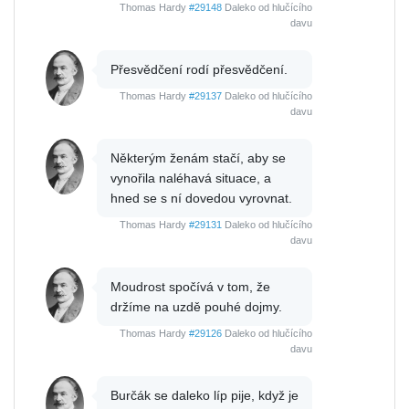
Thomas Hardy
#29148
Daleko od hlučícího
davu
Přesvědčení rodí přesvědčení.
Thomas Hardy
#29137
Daleko od hlučícího
davu
Některým ženám stačí, aby se
vynořila naléhavá situace, a
hned se s ní dovedou vyrovnat.
Thomas Hardy
#29131
Daleko od hlučícího
davu
Moudrost spočívá v tom, že
držíme na uzdě pouhé dojmy.
Thomas Hardy
#29126
Daleko od hlučícího
davu
Burčák se daleko líp pije, když je