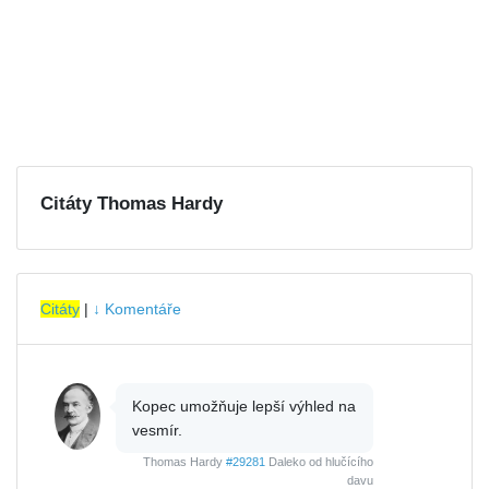
Citáty Thomas Hardy
Citáty
|
↓ Komentáře
Kopec umožňuje lepší výhled na
vesmír.
Thomas Hardy
#29281
Daleko od hlučícího
davu