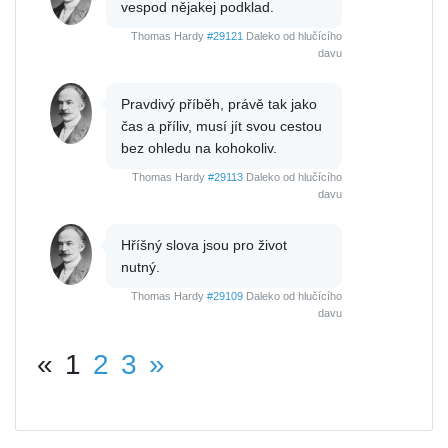
vespod nějakej podklad.
Thomas Hardy
#29121
Daleko od hlučícího
davu
Pravdivý příběh, právě tak jako
čas a příliv, musí jít svou cestou
bez ohledu na kohokoliv.
Thomas Hardy
#29113
Daleko od hlučícího
davu
Hříšný slova jsou pro život
nutný.
Thomas Hardy
#29109
Daleko od hlučícího
davu
«
1
2
3
»