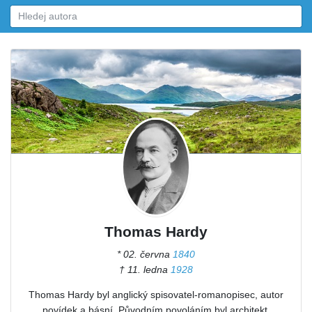
Thomas Hardy
* 02. června
1840
† 11. ledna
1928
Thomas Hardy byl anglický spisovatel-romanopisec, autor
povídek a básní. Původním povoláním byl architekt.