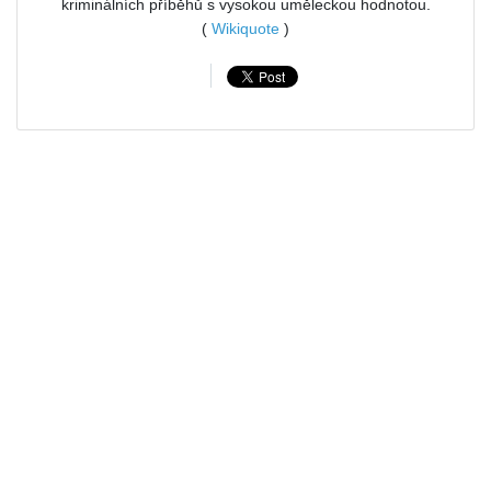
kriminálních příběhů s vysokou uměleckou hodnotou.
(
Wikiquote
)