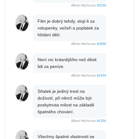
Alfred Hitchcock
#3330
Film je dobrý tehdy, stojí-li za
vstupenky, večeři a poplatek za
hlídání dětí.
Alfred Hitchcock
#2890
Není nic krásnějšího než děsit
lidi za peníze.
Alfred Hitchcock
#2434
Sňatek je jediný trest na
doživotí, při němž může být
poskytnuta milost na základě
špatného chování.
Alfred Hitchcock
#1254
Všechny špatné vlastnosti se