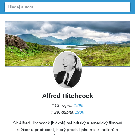
Alfred Hitchcock
* 13. srpna
1899
† 29. dubna
1980
Sir Alfred Hitchcock [hičkok] byl britský a americký filmový
režisér a producent, který proslul jako mistr thrillerů a