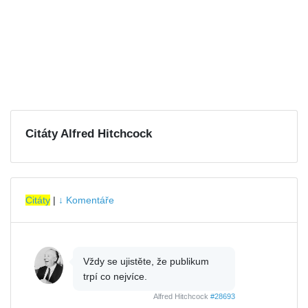
Citáty Alfred Hitchcock
Citáty
|
↓ Komentáře
Vždy se ujistěte, že publikum
trpí co nejvíce.
Alfred Hitchcock
#28693