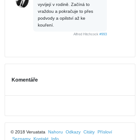
vyvíjejí v rodině. Začíná to
vraždou a pokračuje to přes
podvody a opilství až ke
kouření.
Alfred Hitchcock
#993
Komentáře
© 2018 Veruatata
Nahoru
Odkazy
Citáty
Přísloví
Seznamy
Kontakt
Info