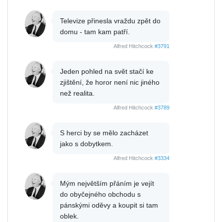
Televize přinesla vraždu zpět do
domu - tam kam patří.
Alfred Hitchcock
#3791
Jeden pohled na svět stačí ke
zjištění, že horor není nic jiného
než realita.
Alfred Hitchcock
#3789
S herci by se mělo zacházet
jako s dobytkem.
Alfred Hitchcock
#3334
Mým největším přáním je vejít
do obyčejného obchodu s
pánskými oděvy a koupit si tam
oblek.