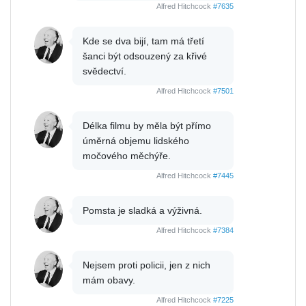
Alfred Hitchcock
#7635
Kde se dva bijí, tam má třetí
šanci být odsouzený za křivé
svědectví.
Alfred Hitchcock
#7501
Délka filmu by měla být přímo
úměrná objemu lidského
močového měchýře.
Alfred Hitchcock
#7445
Pomsta je sladká a výživná.
Alfred Hitchcock
#7384
Nejsem proti policii, jen z nich
mám obavy.
Alfred Hitchcock
#7225