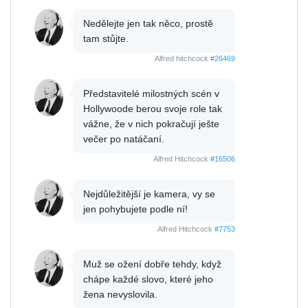
Nedělejte jen tak něco, prostě
tam stůjte.
Alfred hitchcock
#26469
Představitelé milostných scén v
Hollywoode berou svoje role tak
vážne, že v nich pokračují ješte
večer po natáčaní.
Alfred Hitchcock
#16506
Nejdůležitější je kamera, vy se
jen pohybujete podle ní!
Alfred Hitchcock
#7753
Muž se ožení dobře tehdy, když
chápe každé slovo, které jeho
žena nevyslovila.