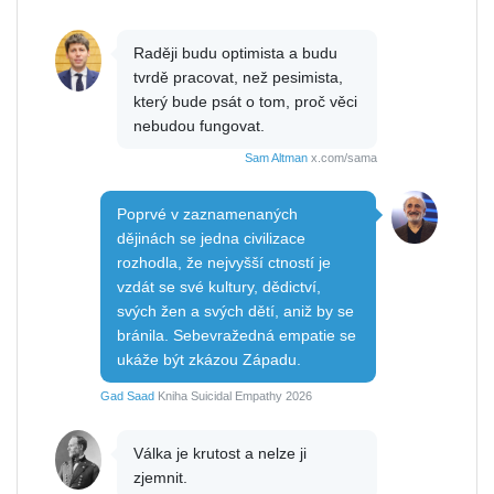
Raději budu optimista a budu
tvrdě pracovat, než pesimista,
který bude psát o tom, proč věci
nebudou fungovat.
Sam Altman
x.com/sama
Poprvé v zaznamenaných
dějinách se jedna civilizace
rozhodla, že nejvyšší ctností je
vzdát se své kultury, dědictví,
svých žen a svých dětí, aniž by se
bránila. Sebevražedná empatie se
ukáže být zkázou Západu.
Gad Saad
Kniha Suicidal Empathy 2026
Válka je krutost a nelze ji
zjemnit.