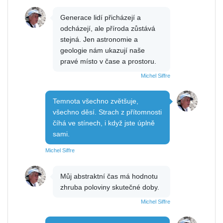
Generace lidí přicházejí a
odcházejí, ale příroda zůstává
stejná. Jen astronomie a
geologie nám ukazují naše
pravé místo v čase a prostoru.
Michel Siffre
Temnota všechno zvětšuje,
všechno děsí. Strach z přítomnosti
číhá ve stínech, i když jste úplně
sami.
Michel Siffre
Můj abstraktní čas má hodnotu
zhruba poloviny skutečné doby.
Michel Siffre