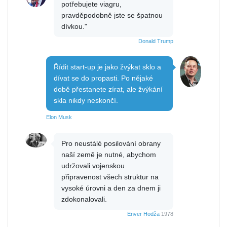
potřebujete viagru,
pravděpodobně jste se špatnou
dívkou."
Donald Trump
Řídit start-up je jako žvýkat sklo a
dívat se do propasti. Po nějaké
době přestanete zírat, ale žvýkání
skla nikdy neskončí.
Elon Musk
Pro neustálé posilování obrany
naší země je nutné, abychom
udržovali vojenskou
připravenost všech struktur na
vysoké úrovni a den za dnem ji
zdokonalovali.
Enver Hodža
1978