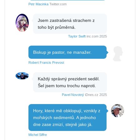
Petr Macinka
Twitter.com
Jsem zastrašená strachem z
toho být průměrná.
Taylor Swift
inc.com 2025
Biskup je pastor, ne manažer.
Robert Francis Prevost
Každý správný prezident seděl.
Šel jsem tomu trochu naproti.
Pavel Novotný
iDnes.cz 2025
Hory, které mě obklopují, vznikly z
mořských sedimentů. A jednoho
dne zase zmizí, stejně jako já.
Michel Siffre