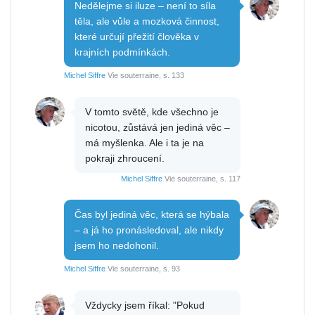
Nedělejme si iluze – není to síla
těla, ale vůle a mozková činnost,
které určují přežití člověka v
krajních podmínkách.
Michel Siffre
Vie souterraine, s. 133
V tomto světě, kde všechno je
nicotou, zůstává jen jediná věc –
má myšlenka. Ale i ta je na
pokraji zhroucení.
Michel Siffre
Vie souterraine, s. 117
Čas byl jediná věc, která se hýbala
– a já ho pronásledoval, ale nikdy
jsem ho nedohonil.
Michel Siffre
Vie souterraine, s. 93
Vždycky jsem říkal: "Pokud