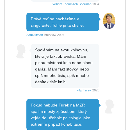
William Tecumseh Sherman
1864
Právě teď se nacházíme v
singularitě. Tohle je ta chvíle.
Sam Altman
interview 2026
Spoléhám na svou knihovnu,
která je fakt obrovská. Mám
plnou místnost knih nebo plnou
garáž. Mám fakt stovky, nebo
spíš mnoho tisíc, spíš mnoho
desítek tisíc knih.
Filip Turek
2025
Pokud nebude Turek na MZP,
spálím mosty způsobem, který
vejde do učebnic politologie jako
extrémní případ kohabitace.