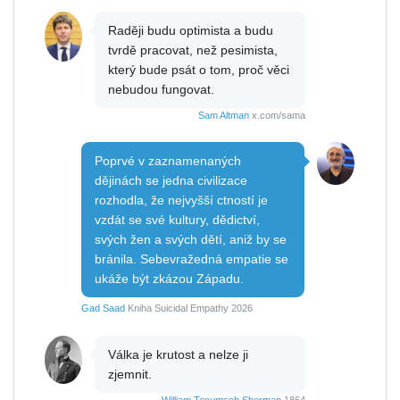
Raději budu optimista a budu
tvrdě pracovat, než pesimista,
který bude psát o tom, proč věci
nebudou fungovat.
Sam Altman
x.com/sama
Poprvé v zaznamenaných
dějinách se jedna civilizace
rozhodla, že nejvyšší ctností je
vzdát se své kultury, dědictví,
svých žen a svých dětí, aniž by se
bránila. Sebevražedná empatie se
ukáže být zkázou Západu.
Gad Saad
Kniha Suicidal Empathy 2026
Válka je krutost a nelze ji
zjemnit.
William Tecumseh Sherman
1864