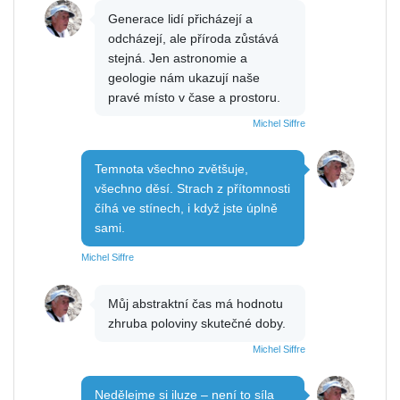
Generace lidí přicházejí a
odcházejí, ale příroda zůstává
stejná. Jen astronomie a
geologie nám ukazují naše
pravé místo v čase a prostoru.
Michel Siffre
Temnota všechno zvětšuje,
všechno děsí. Strach z přítomnosti
číhá ve stínech, i když jste úplně
sami.
Michel Siffre
Můj abstraktní čas má hodnotu
zhruba poloviny skutečné doby.
Michel Siffre
Nedělejme si iluze – není to síla