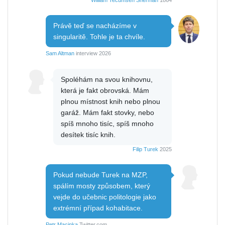
Právě teď se nacházíme v
singularitě. Tohle je ta chvíle.
Sam Altman
interview 2026
Spoléhám na svou knihovnu,
která je fakt obrovská. Mám
plnou místnost knih nebo plnou
garáž. Mám fakt stovky, nebo
spíš mnoho tisíc, spíš mnoho
desítek tisíc knih.
Filip Turek
2025
Pokud nebude Turek na MZP,
spálím mosty způsobem, který
vejde do učebnic politologie jako
extrémní případ kohabitace.
Petr Macinka
Twitter.com