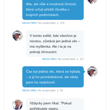
těla, ale vůle a mozková činnost,
které určují přežití člověka v
krajních podmínkách.
Michel Siffre
Vie souterraine, s. 133
V tomto světě, kde všechno je
nicotou, zůstává jen jediná věc –
má myšlenka. Ale i ta je na
pokraji zhroucení.
Michel Siffre
Vie souterraine, s. 117
Čas byl jediná věc, která se hýbala
– a já ho pronásledoval, ale nikdy
jsem ho nedohonil.
Michel Siffre
Vie souterraine, s. 93
Vždycky jsem říkal: "Pokud
potřebujete viagru,