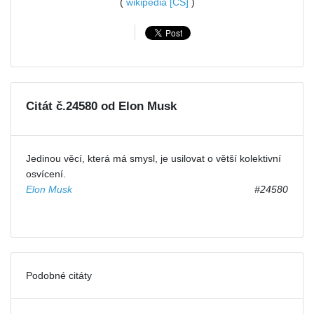
(
wikipedia [CS]
)
Citát č.24580 od Elon Musk
Jedinou věcí, která má smysl, je usilovat o větší kolektivní
osvícení.
Elon Musk
#24580
Podobné citáty