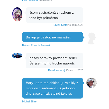
Jsem zastrašená strachem z
toho být průměrná.
Taylor Swift
inc.com 2025
Biskup je pastor, ne manažer.
Robert Francis Prevost
Každý správný prezident seděl.
Šel jsem tomu trochu naproti.
Pavel Novotný
iDnes.cz 2025
Hory, které mě obklopují, vznikly z
mořských sedimentů. A jednoho
dne zase zmizí, stejně jako já.
Michel Siffre