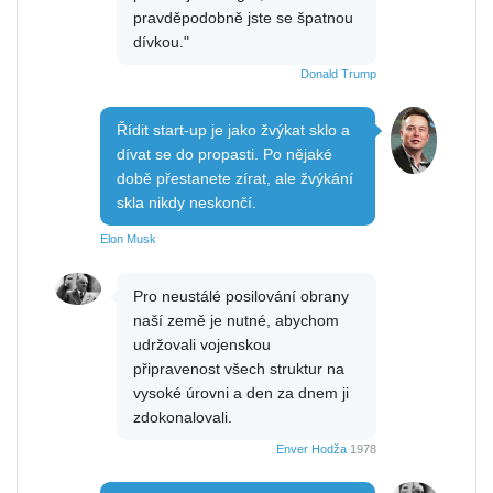
pravděpodobně jste se špatnou
dívkou."
Donald Trump
Řídit start-up je jako žvýkat sklo a
dívat se do propasti. Po nějaké
době přestanete zírat, ale žvýkání
skla nikdy neskončí.
Elon Musk
Pro neustálé posilování obrany
naší země je nutné, abychom
udržovali vojenskou
připravenost všech struktur na
vysoké úrovni a den za dnem ji
zdokonalovali.
Enver Hodža
1978