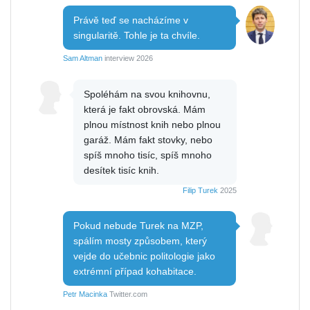
Právě teď se nacházíme v
singularitě. Tohle je ta chvíle.
Sam Altman
interview 2026
Spoléhám na svou knihovnu,
která je fakt obrovská. Mám
plnou místnost knih nebo plnou
garáž. Mám fakt stovky, nebo
spíš mnoho tisíc, spíš mnoho
desítek tisíc knih.
Filip Turek
2025
Pokud nebude Turek na MZP,
spálím mosty způsobem, který
vejde do učebnic politologie jako
extrémní případ kohabitace.
Petr Macinka
Twitter.com