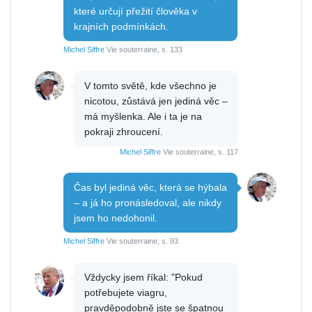
které určují přežití člověka v
krajních podmínkách.
Michel Siffre
Vie souterraine, s. 133
V tomto světě, kde všechno je
nicotou, zůstává jen jediná věc –
má myšlenka. Ale i ta je na
pokraji zhroucení.
Michel Siffre
Vie souterraine, s. 117
Čas byl jediná věc, která se hýbala
– a já ho pronásledoval, ale nikdy
jsem ho nedohonil.
Michel Siffre
Vie souterraine, s. 93
Vždycky jsem říkal: "Pokud
potřebujete viagru,
pravděpodobně jste se špatnou