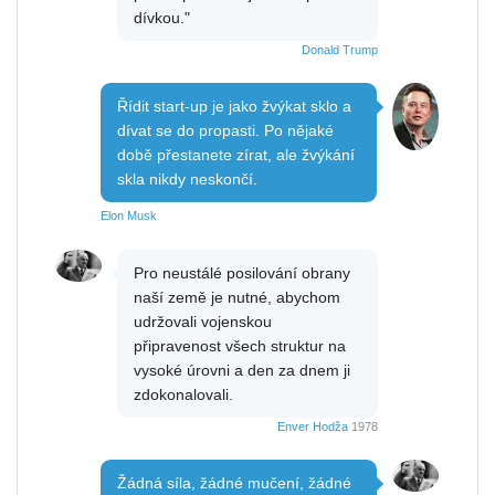
dívkou."
Donald Trump
Řídit start-up je jako žvýkat sklo a
dívat se do propasti. Po nějaké
době přestanete zírat, ale žvýkání
skla nikdy neskončí.
Elon Musk
Pro neustálé posilování obrany
naší země je nutné, abychom
udržovali vojenskou
připravenost všech struktur na
vysoké úrovni a den za dnem ji
zdokonalovali.
Enver Hodža
1978
Žádná síla, žádné mučení, žádné