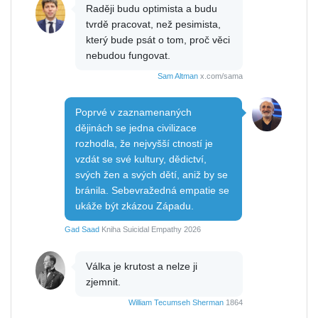
Raději budu optimista a budu
tvrdě pracovat, než pesimista,
který bude psát o tom, proč věci
nebudou fungovat.
Sam Altman
x.com/sama
Poprvé v zaznamenaných
dějinách se jedna civilizace
rozhodla, že nejvyšší ctností je
vzdát se své kultury, dědictví,
svých žen a svých dětí, aniž by se
bránila. Sebevražedná empatie se
ukáže být zkázou Západu.
Gad Saad
Kniha Suicidal Empathy 2026
Válka je krutost a nelze ji
zjemnit.
William Tecumseh Sherman
1864