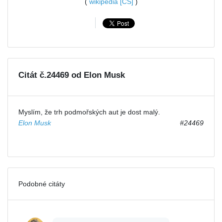
(
wikipedia [CS]
)
Citát č.24469 od Elon Musk
Myslím, že trh podmořských aut je dost malý.
Elon Musk
#24469
Podobné citáty