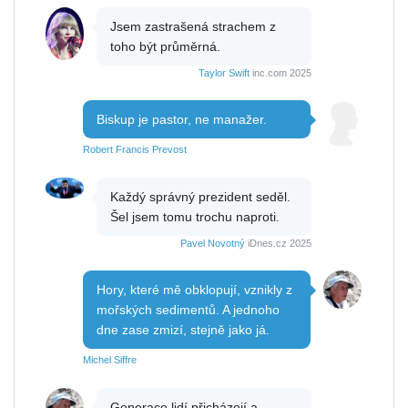
Jsem zastrašená strachem z
toho být průměrná.
Taylor Swift
inc.com 2025
Biskup je pastor, ne manažer.
Robert Francis Prevost
Každý správný prezident seděl.
Šel jsem tomu trochu naproti.
Pavel Novotný
iDnes.cz 2025
Hory, které mě obklopují, vznikly z
mořských sedimentů. A jednoho
dne zase zmizí, stejně jako já.
Michel Siffre
Generace lidí přicházejí a