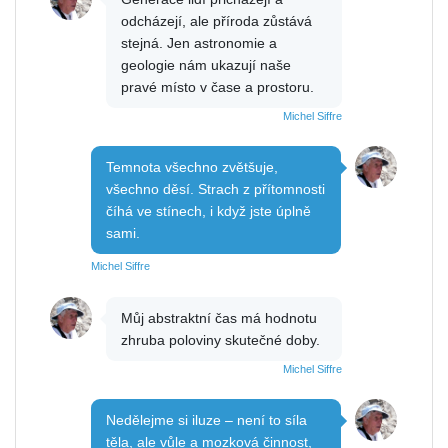
odcházejí, ale příroda zůstává
stejná. Jen astronomie a
geologie nám ukazují naše
pravé místo v čase a prostoru.
Michel Siffre
Temnota všechno zvětšuje,
všechno děsí. Strach z přítomnosti
číhá ve stínech, i když jste úplně
sami.
Michel Siffre
Můj abstraktní čas má hodnotu
zhruba poloviny skutečné doby.
Michel Siffre
Nedělejme si iluze – není to síla
těla, ale vůle a mozková činnost,