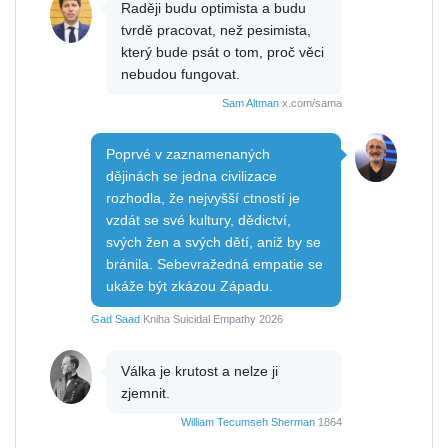
Raději budu optimista a budu
tvrdě pracovat, než pesimista,
který bude psát o tom, proč věci
nebudou fungovat.
Sam Altman
x.com/sama
Poprvé v zaznamenaných
dějinách se jedna civilizace
rozhodla, že nejvyšší ctností je
vzdát se své kultury, dědictví,
svých žen a svých dětí, aniž by se
bránila. Sebevražedná empatie se
ukáže být zkázou Západu.
Gad Saad
Kniha Suicidal Empathy 2026
Válka je krutost a nelze ji
zjemnit.
William Tecumseh Sherman
1864