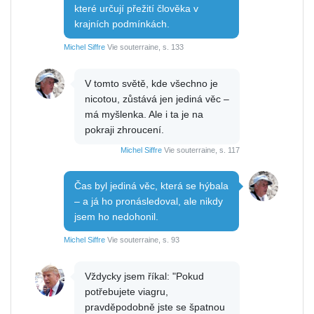
které určují přežití člověka v
krajních podmínkách.
Michel Siffre
Vie souterraine, s. 133
V tomto světě, kde všechno je
nicotou, zůstává jen jediná věc –
má myšlenka. Ale i ta je na
pokraji zhroucení.
Michel Siffre
Vie souterraine, s. 117
Čas byl jediná věc, která se hýbala
– a já ho pronásledoval, ale nikdy
jsem ho nedohonil.
Michel Siffre
Vie souterraine, s. 93
Vždycky jsem říkal: "Pokud
potřebujete viagru,
pravděpodobně jste se špatnou