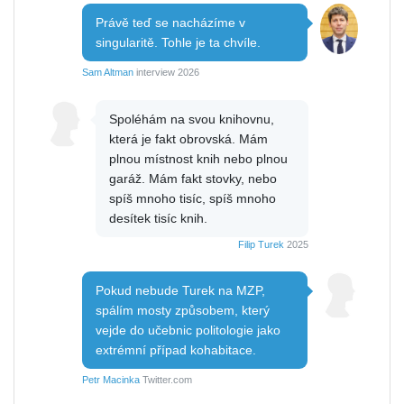
Právě teď se nacházíme v
singularitě. Tohle je ta chvíle.
Sam Altman
interview 2026
Spoléhám na svou knihovnu,
která je fakt obrovská. Mám
plnou místnost knih nebo plnou
garáž. Mám fakt stovky, nebo
spíš mnoho tisíc, spíš mnoho
desítek tisíc knih.
Filip Turek
2025
Pokud nebude Turek na MZP,
spálím mosty způsobem, který
vejde do učebnic politologie jako
extrémní případ kohabitace.
Petr Macinka
Twitter.com