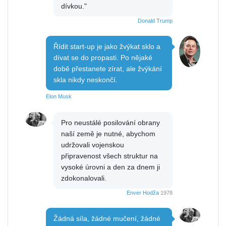
dívkou."
Donald Trump
Řídit start-up je jako žvýkat sklo a
dívat se do propasti. Po nějaké
době přestanete zírat, ale žvýkání
skla nikdy neskončí.
Elon Musk
Pro neustálé posilování obrany
naší země je nutné, abychom
udržovali vojenskou
připravenost všech struktur na
vysoké úrovni a den za dnem ji
zdokonalovali.
Enver Hodža
1978
Žádná síla, žádné mučení, žádné