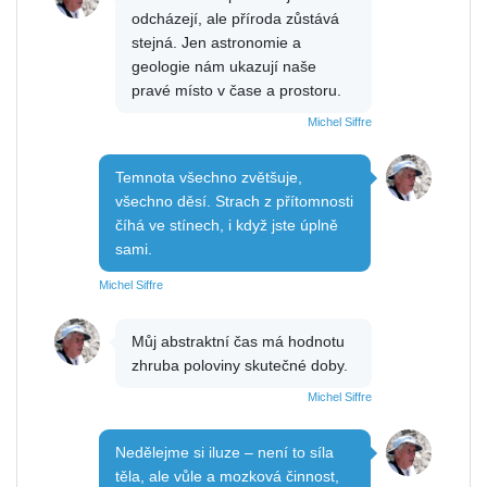
odcházejí, ale příroda zůstává
stejná. Jen astronomie a
geologie nám ukazují naše
pravé místo v čase a prostoru.
Michel Siffre
Temnota všechno zvětšuje,
všechno děsí. Strach z přítomnosti
číhá ve stínech, i když jste úplně
sami.
Michel Siffre
Můj abstraktní čas má hodnotu
zhruba poloviny skutečné doby.
Michel Siffre
Nedělejme si iluze – není to síla
těla, ale vůle a mozková činnost,