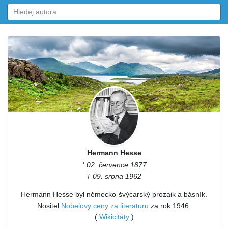
Hermann Hesse
* 02. července 1877
† 09. srpna 1962
Hermann Hesse byl německo-švýcarský prozaik a básník.
Nositel
Nobelovy ceny za literaturu
za rok 1946.
(
Wikicitáty
)