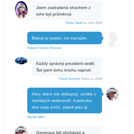
Jsem zastrašená strachem z
toho být průměrná.
Taylor Swift
inc.com 2025
Biskup je pastor, ne manažer.
Robert Francis Prevost
Každý správný prezident seděl.
Šel jsem tomu trochu naproti.
Pavel Novotný
iDnes.cz 2025
Hory, které mě obklopují, vznikly z
mořských sedimentů. A jednoho
dne zase zmizí, stejně jako já.
Michel Siffre
Generace lidí přicházejí a