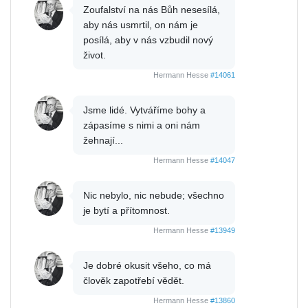
Zoufalství na nás Bůh nesesílá,
aby nás usmrtil, on nám je
posílá, aby v nás vzbudil nový
život.
Hermann Hesse
#14061
Jsme lidé. Vytváříme bohy a
zápasíme s nimi a oni nám
žehnají...
Hermann Hesse
#14047
Nic nebylo, nic nebude; všechno
je bytí a přítomnost.
Hermann Hesse
#13949
Je dobré okusit všeho, co má
člověk zapotřebí vědět.
Hermann Hesse
#13860