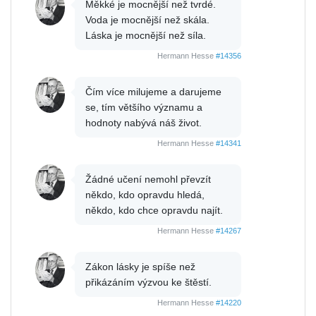
Měkké je mocnější než tvrdé.
Voda je mocnější než skála.
Láska je mocnější než síla.
Hermann Hesse
#14356
Čím více milujeme a darujeme
se, tím většího významu a
hodnoty nabývá náš život.
Hermann Hesse
#14341
Žádné učení nemohl převzít
někdo, kdo opravdu hledá,
někdo, kdo chce opravdu najít.
Hermann Hesse
#14267
Zákon lásky je spíše než
přikázáním výzvou ke štěstí.
Hermann Hesse
#14220