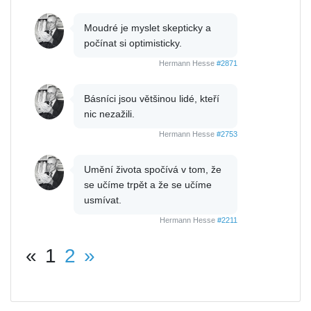
Moudré je myslet skepticky a
počínat si optimisticky.
Hermann Hesse
#2871
Básníci jsou většinou lidé, kteří
nic nezažili.
Hermann Hesse
#2753
Umění života spočívá v tom, že
se učíme trpět a že se učíme
usmívat.
Hermann Hesse
#2211
«
1
2
»