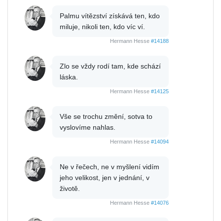
Palmu vítězství získává ten, kdo
miluje, nikoli ten, kdo víc ví.
Hermann Hesse
#14188
Zlo se vždy rodí tam, kde schází
láska.
Hermann Hesse
#14125
Vše se trochu změní, sotva to
vyslovíme nahlas.
Hermann Hesse
#14094
Ne v řečech, ne v myšlení vidím
jeho velikost, jen v jednání, v
životě.
Hermann Hesse
#14076