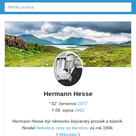
Hermann Hesse
* 02. července
1877
† 09. srpna
1962
Hermann Hesse byl německo-švýcarský prozaik a básník.
Nositel
Nobelovy ceny za literaturu
za rok 1946.
(
Wikicitáty
)