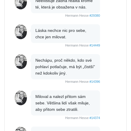
Neexistuje žádná realita kromě
té, která je obsažena v nás.
Hermann Hesse
#29380
Láska nechce nic pro sebe,
chce jen milovat.
Hermann Hesse
#14449
Nechápu, proč někdo, kdo své
pohlaví potlačuje, má být „čistší“
než kdokoliv jiný.
Hermann Hesse
#14396
Miloval a nalezl přitom sám
sebe. Většina lidí však miluje,
aby přitom sebe ztratili.
Hermann Hesse
#14374