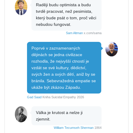
Raději budu optimista a budu
tvrdě pracovat, než pesimista,
který bude psát o tom, proč věci
nebudou fungovat.
Sam Altman
x.com/sama
Poprvé v zaznamenaných
dějinách se jedna civilizace
rozhodla, že nejvyšší ctností je
vzdát se své kultury, dědictví,
svých žen a svých dětí, aniž by se
bránila. Sebevražedná empatie se
ukáže být zkázou Západu.
Gad Saad
Kniha Suicidal Empathy 2026
Válka je krutost a nelze ji
zjemnit.
William Tecumseh Sherman
1864