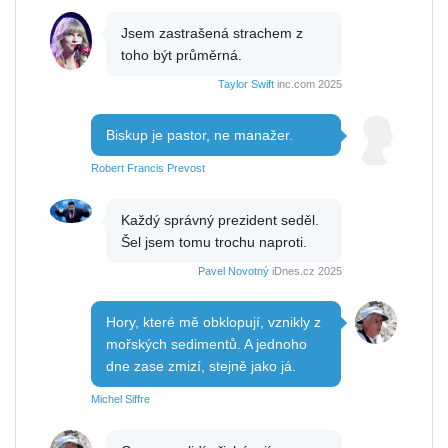
Jsem zastrašená strachem z
toho být průměrná.
Taylor Swift
inc.com 2025
Biskup je pastor, ne manažer.
Robert Francis Prevost
Každý správný prezident seděl.
Šel jsem tomu trochu naproti.
Pavel Novotný
iDnes.cz 2025
Hory, které mě obklopují, vznikly z
mořských sedimentů. A jednoho
dne zase zmizí, stejně jako já.
Michel Siffre