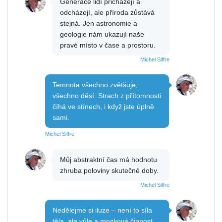
Generace lidí přicházejí a
odcházejí, ale příroda zůstává
stejná. Jen astronomie a
geologie nám ukazují naše
pravé místo v čase a prostoru.
Michel Siffre
Temnota všechno zvětšuje,
všechno děsí. Strach z přítomnosti
číhá ve stínech, i když jste úplně
sami.
Michel Siffre
Můj abstraktní čas má hodnotu
zhruba poloviny skutečné doby.
Michel Siffre
Nedělejme si iluze – není to síla
těla, ale vůle a mozková činnost,