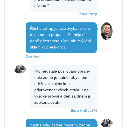
dívkou."
Donald Trump
Řídit start-up je jako žvýkat sklo a
dívat se do propasti. Po nějaké
době přestanete zírat, ale žvýkání
skla nikdy neskončí.
Elon Musk
Pro neustálé posilování obrany
naší země je nutné, abychom
udržovali vojenskou
připravenost všech struktur na
vysoké úrovni a den za dnem ji
zdokonalovali.
Enver Hodža
1978
Žádná síla, žádné mučení, žádné