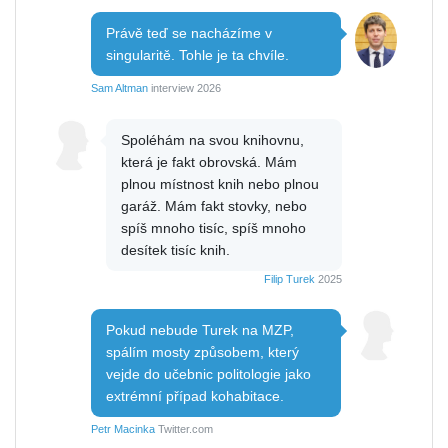
Právě teď se nacházíme v
singularitě. Tohle je ta chvíle.
Sam Altman
interview 2026
Spoléhám na svou knihovnu,
která je fakt obrovská. Mám
plnou místnost knih nebo plnou
garáž. Mám fakt stovky, nebo
spíš mnoho tisíc, spíš mnoho
desítek tisíc knih.
Filip Turek
2025
Pokud nebude Turek na MZP,
spálím mosty způsobem, který
vejde do učebnic politologie jako
extrémní případ kohabitace.
Petr Macinka
Twitter.com