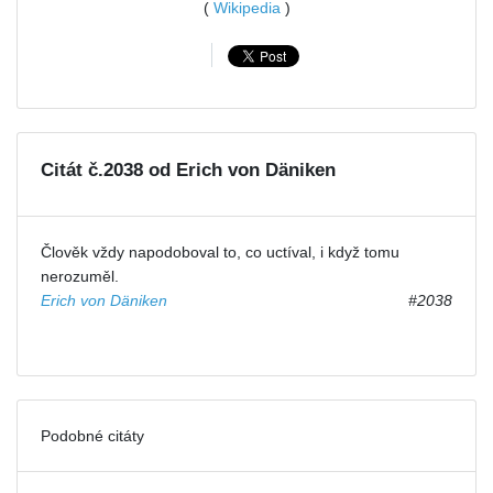
(
Wikipedia
)
Citát č.2038 od Erich von Däniken
Člověk vždy napodoboval to, co uctíval, i když tomu
nerozuměl.
Erich von Däniken
#2038
Podobné citáty