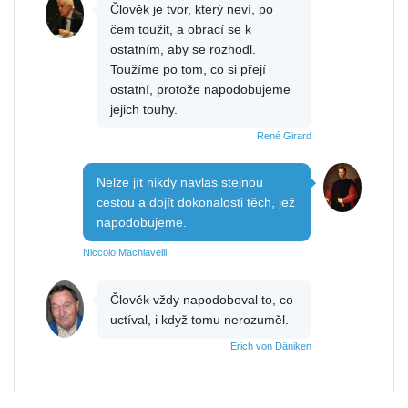
Člověk je tvor, který neví, po
čem toužit, a obrací se k
ostatním, aby se rozhodl.
Toužíme po tom, co si přejí
ostatní, protože napodobujeme
jejich touhy.
René Girard
Nelze jít nikdy navlas stejnou
cestou a dojít dokonalosti těch, jež
napodobujeme.
Niccolo Machiavelli
Člověk vždy napodoboval to, co
uctíval, i když tomu nerozuměl.
Erich von Däniken